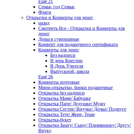
Ещё 21
Семья, год Семьи
Флаги
Открытки и Конверты для денег
назад
Смотреть Все - Открытки и Конверты для
денег
Деньги сувенирные
Конверт для подарочного сертификата
Конверты для денег
Без надписи
В день Крестин
В День Учителя
Выпускной, школа
Ещё 26
Конверты почтовые
Мини-открытки, бирки подарочные
Открытка без надписи
Открытка Маме/ Бабушке
Открытка Папе/ Дедушке/ Мужу
Открытка Сестре/ Внучке/ Дочке/ Подруге
Открытка Тете/ Жене, Теще
Открытка-букет
Открытки Брату/ Сыну/ Племяннику/ Другу/
Внуку