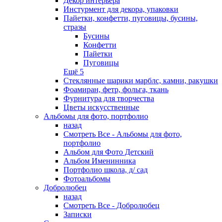
Декор интерьера
Инстурмент для декора, упаковки
Пайетки, конфетти, пуговицы, бусины,
стразы
Бусины
Конфетти
Пайетки
Пуговицы
Ещё 5
Стеклянные шарики марблс, камни, ракушки
Фоамиран, фетр, фольга, ткань
Фурнитура для творчества
Цветы искусственные
Альбомы для фото, портфолио
назад
Смотреть Все - Альбомы для фото,
портфолио
Альбом для Фото Детский
Альбом Именинника
Портфолио школа, д/ сад
Фотоальбомы
Добролюбец
назад
Смотреть Все - Добролюбец
Записки