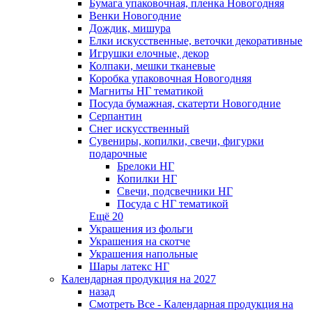
Бумага упаковочная, пленка Новогодняя
Венки Новогодние
Дождик, мишура
Елки искусственные, веточки декоративные
Игрушки елочные, декор
Колпаки, мешки тканевые
Коробка упаковочная Новогодняя
Магниты НГ тематикой
Посуда бумажная, скатерти Новогодние
Серпантин
Снег искусственный
Сувениры, копилки, свечи, фигурки
подарочные
Брелоки НГ
Копилки НГ
Свечи, подсвечники НГ
Посуда с НГ тематикой
Ещё 20
Украшения из фольги
Украшения на скотче
Украшения напольные
Шары латекс НГ
Календарная продукция на 2027
назад
Смотреть Все - Календарная продукция на