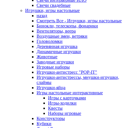
Свечи интерьерные НЛО
Свечи свадебные
Игрушки, игры настольные
назад
Смотреть Все - Игрушки, игры настольные
Бинокли, телескопы, фонарики
Вентиляторы, веера
Воздушные змеи, ветряки
Головоломки
Деревянная игрушка
Динамичные игрушки
Животные
Заводные игрушки
Игровые наборы
Игрушки-антистресс "POP-IT"
Игрушки-антистрессы, мнушки-игрушки,
слаймы
Игрушки-яйца
Игры настольные интерактивные
Игры с карточками
Игры-ходилки
Квесты
Наборы игровые
Конструкторы
Кубики