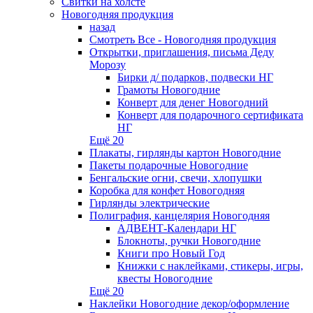
Свитки на холсте
Новогодняя продукция
назад
Смотреть Все - Новогодняя продукция
Открытки, приглашения, письма Деду
Морозу
Бирки д/ подарков, подвески НГ
Грамоты Новогодние
Конверт для денег Новогодний
Конверт для подарочного сертификата
НГ
Ещё 20
Плакаты, гирлянды картон Новогодние
Пакеты подарочные Новогодние
Бенгальские огни, свечи, хлопушки
Коробка для конфет Новогодняя
Гирлянды электрические
Полиграфия, канцелярия Новогодняя
АДВЕНТ-Календари НГ
Блокноты, ручки Новогодние
Книги про Новый Год
Книжки с наклейками, стикеры, игры,
квесты Новогодние
Ещё 20
Наклейки Новогодние декор/оформление