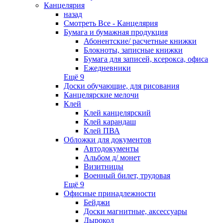
Канцелярия
назад
Смотреть Все - Канцелярия
Бумага и бумажная продукция
Абонентские/ расчетные книжки
Блокноты, записные книжки
Бумага для записей, ксерокса, офиса
Ежедневники
Ещё 9
Доски обучающие, для рисования
Канцелярские мелочи
Клей
Клей канцелярский
Клей карандаш
Клей ПВА
Обложки для документов
Автодокументы
Альбом д/ монет
Визитницы
Военный билет, трудовая
Ещё 9
Офисные принадлежности
Бейджи
Доски магнитные, аксессуары
Дырокол