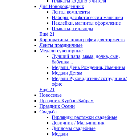
Плакаты ко Дню Учителя
Для Новорожденных
Ленты комплекты
Наборы для фотосессий малышей
Наклейки, магниты оформление
Плакаты, гирлянды
Ещё 21
Корпоративы, полиграфия для торжеств
Ленты праздничные
Медали сувенирные
Лучший папа, мама, дочка, сын,
бабушка...
Медали День Рождения, Именины
Медали Детям
Медали Руководитель/ сотрудники/
офис
Ещё 21
Новоселье
Праздник Курбан-Байрам
Праздник Осени
Свадьба
Гирлянды-растяжки свадебные
Девичник / Мальчишник
Дипломы свадебные
Медали