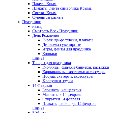
Пакеты Крым
Плакаты, лента символика Крыма
Свитки Крым
Сувениры разные
Праздники
назад
Смотреть Все - Праздники
День Рождения
Гирлянды-растяжки, плакаты
Дипломы сувенирные
Игры, фанты для праздника
Колпаки
Ещё 21
Товары для праздника
Гирлянды, флажки-баннеры, растяжки
Карнавальные костюмы/ аксессуары
Посуда, скатерти, аксессуары
Хлопушки, гудки
14 Февраля
Блокноты, канцелярия
Магниты к 14 февраля
Открытки 14 февраля
Плакаты, гирлянды 14 февраля
Ещё 21
8 Марта