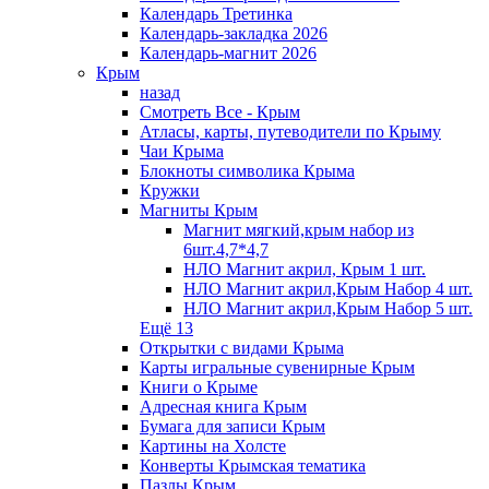
Календарь Третинка
Календарь-закладка 2026
Календарь-магнит 2026
Крым
назад
Смотреть Все - Крым
Атласы, карты, путеводители по Крыму
Чаи Крыма
Блокноты символика Крыма
Кружки
Магниты Крым
Магнит мягкий,крым набор из
6шт.4,7*4,7
НЛО Магнит акрил, Крым 1 шт.
НЛО Магнит акрил,Крым Набор 4 шт.
НЛО Магнит акрил,Крым Набор 5 шт.
Ещё 13
Открытки с видами Крыма
Карты игральные сувенирные Крым
Книги о Крыме
Адресная книга Крым
Бумага для записи Крым
Картины на Холсте
Конверты Крымская тематика
Пазлы Крым