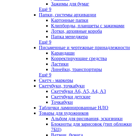
Зажимы для бумаг
Ещё 9
Папки, системы архивации
Картонные папки
Клипборды, планшеты с зажимами
Лотки, архивные короба
Папка менеджера
Ещё 9
Письменные и чертежные принадлежности
Карандаши
Корректирующие средства
Ластики
Линейки, транспортиры
Ещё 9
Скетч - маркеры
Скетчбуки, точкабуки
Скетчбуки А6, А5, А4, А3
Скетчбуки детские
Точкабуки
Таблички ламинированные НЛО
Товары для художников
Альбом для рисования, эскизники
Блокноты для зарисовок (тип обложки
7БЦ)
Ватман, бумага