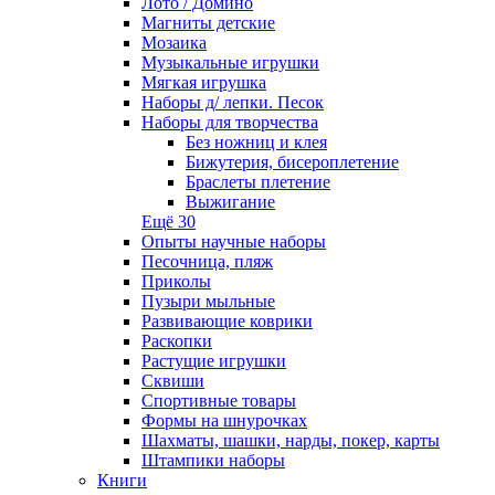
Лото / Домино
Магниты детские
Мозаика
Музыкальные игрушки
Мягкая игрушка
Наборы д/ лепки. Песок
Наборы для творчества
Без ножниц и клея
Бижутерия, бисероплетение
Браслеты плетение
Выжигание
Ещё 30
Опыты научные наборы
Песочница, пляж
Приколы
Пузыри мыльные
Развивающие коврики
Раскопки
Растущие игрушки
Сквиши
Спортивные товары
Формы на шнурочках
Шахматы, шашки, нарды, покер, карты
Штампики наборы
Книги