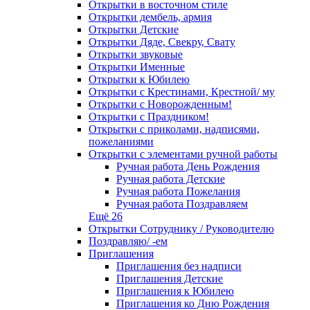
Открытки в восточном стиле
Открытки дембель, армия
Открытки Детские
Открытки Дяде, Свекру, Свату
Открытки звуковые
Открытки Именные
Открытки к Юбилею
Открытки с Крестинами, Крестной/ му
Открытки с Новорожденным!
Открытки с Праздником!
Открытки с приколами, надписями,
пожеланиями
Открытки с элементами ручной работы
Ручная работа День Рождения
Ручная работа Детские
Ручная работа Пожелания
Ручная работа Поздравляем
Ещё 26
Открытки Сотруднику / Руководителю
Поздравляю/ -ем
Приглашения
Приглашения без надписи
Приглашения Детские
Приглашения к Юбилею
Приглашения ко Дню Рождения