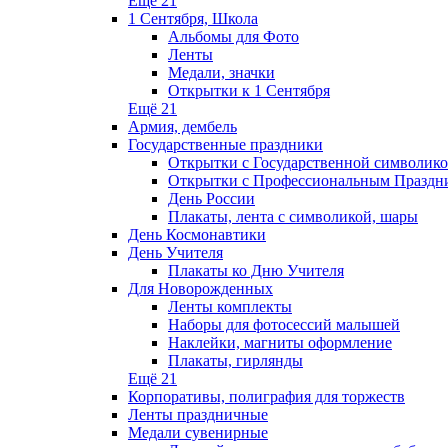
Ещё 21
1 Сентября, Школа
Альбомы для Фото
Ленты
Медали, значки
Открытки к 1 Сентября
Ещё 21
Армия, дембель
Государственные праздники
Открытки с Государственной символик
Открытки с Профессиональным Праздн
День России
Плакаты, лента с символикой, шары
День Космонавтики
День Учителя
Плакаты ко Дню Учителя
Для Новорожденных
Ленты комплекты
Наборы для фотосессий малышей
Наклейки, магниты оформление
Плакаты, гирлянды
Ещё 21
Корпоративы, полиграфия для торжеств
Ленты праздничные
Медали сувенирные