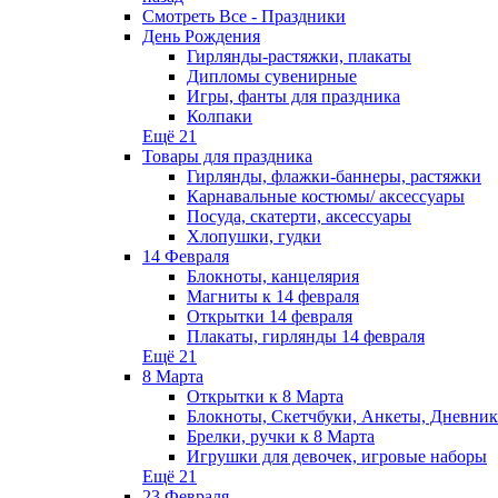
Смотреть Все - Праздники
День Рождения
Гирлянды-растяжки, плакаты
Дипломы сувенирные
Игры, фанты для праздника
Колпаки
Ещё 21
Товары для праздника
Гирлянды, флажки-баннеры, растяжки
Карнавальные костюмы/ аксессуары
Посуда, скатерти, аксессуары
Хлопушки, гудки
14 Февраля
Блокноты, канцелярия
Магниты к 14 февраля
Открытки 14 февраля
Плакаты, гирлянды 14 февраля
Ещё 21
8 Марта
Открытки к 8 Марта
Блокноты, Скетчбуки, Анкеты, Дневник
Брелки, ручки к 8 Марта
Игрушки для девочек, игровые наборы
Ещё 21
23 Февраля