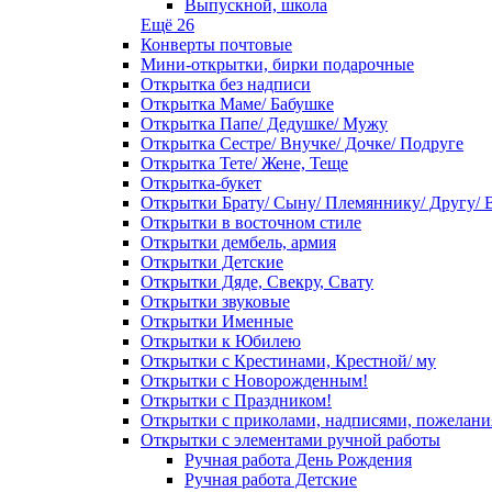
Выпускной, школа
Ещё 26
Конверты почтовые
Мини-открытки, бирки подарочные
Открытка без надписи
Открытка Маме/ Бабушке
Открытка Папе/ Дедушке/ Мужу
Открытка Сестре/ Внучке/ Дочке/ Подруге
Открытка Тете/ Жене, Теще
Открытка-букет
Открытки Брату/ Сыну/ Племяннику/ Другу/ 
Открытки в восточном стиле
Открытки дембель, армия
Открытки Детские
Открытки Дяде, Свекру, Свату
Открытки звуковые
Открытки Именные
Открытки к Юбилею
Открытки с Крестинами, Крестной/ му
Открытки с Новорожденным!
Открытки с Праздником!
Открытки с приколами, надписями, пожелан
Открытки с элементами ручной работы
Ручная работа День Рождения
Ручная работа Детские