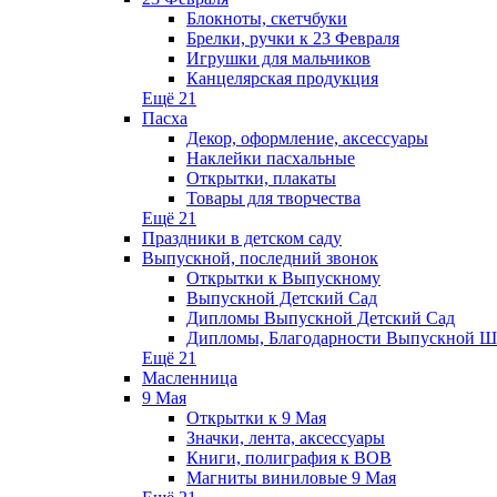
Блокноты, скетчбуки
Брелки, ручки к 23 Февраля
Игрушки для мальчиков
Канцелярская продукция
Ещё 21
Пасха
Декор, оформление, аксессуары
Наклейки пасхальные
Открытки, плакаты
Товары для творчества
Ещё 21
Праздники в детском саду
Выпускной, последний звонок
Открытки к Выпускному
Выпускной Детский Сад
Дипломы Выпускной Детский Сад
Дипломы, Благодарности Выпускной 
Ещё 21
Масленница
9 Мая
Открытки к 9 Мая
Значки, лента, аксессуары
Книги, полиграфия к ВОВ
Магниты виниловые 9 Мая