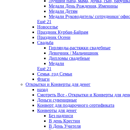
Лучший папа, мама, дочка, сын, бабушка.
Медали День Рождения, Именины
Медали Детям
Медали Руководитель/ сотрудники/ офи
Ещё 21
Новоселье
Праздник Курбан-Байрам
Праздник Осени
Свадьба
Гирлянды-растяжки свадебные
Девичник / Мальчишник
Дипломы свадебные
Медали
Ещё 21
Семья, год Семьи
Флаги
Открытки и Конверты для денег
назад
Смотреть Все - Открытки и Конверты для ден
Деньги сувенирные
Конверт для подарочного сертификата
Конверты для денег
Без надписи
В день Крестин
В День Учителя