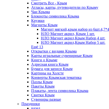
Смотреть Все - Крым
Атласы, карты, путеводители по Крыму
Чаи Крыма
Блокноты символика Крыма
Кружки
Магниты Крым
Магнит мягкий,крым набор из 6шт.4,7*4
НЛО Магнит акрил, Крым 1 шт.
НЛО Магнит акрил,Крым Набор 4 шт.
НЛО Магнит акрил,Крым Набор 5 шт.
Ещё 13
Открытки с видами Крыма
Карты игральные сувенирные Крым
Книги о Крыме
Адресная книга Крым
Бумага для записи Крым
Картины на Холсте
Конверты Крымская тематика
Пазлы Крым
Пакеты Крым
Плакаты, лента символика Крыма
Свитки Крым
Сувениры разные
Праздники
назад