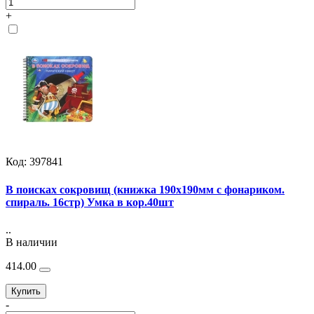
+
Код: 397841
В поисках сокровищ (книжка 190х190мм с фонариком.
спираль. 16стр) Умка в кор.40шт
..
В наличии
414.00
Купить
-