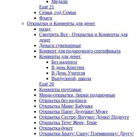
Медали
Ещё 21
Семья, год Семьи
Флаги
Открытки и Конверты для денег
назад
Смотреть Все - Открытки и Конверты для
денег
Деньги сувенирные
Конверт для подарочного сертификата
Конверты для денег
Без надписи
В день Крестин
В День Учителя
Выпускной, школа
Ещё 26
Конверты почтовые
Мини-открытки, бирки подарочные
Открытка без надписи
Открытка Маме/ Бабушке
Открытка Папе/ Дедушке/ Мужу
Открытка Сестре/ Внучке/ Дочке/ Подруге
Открытка Тете/ Жене, Теще
Открытка-букет
Открытки Брату/ Сыну/ Племяннику/ Другу/