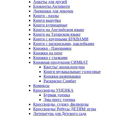
Анкеты для друзей
Блокноты-Активити
Дневники для девочек
Книги - пазлы
Книги вырубка
Книги кулинарные
Книги на Английском языке
Книги на Татарском языке
Книги с крупными БУКВАМИ
Книги с раскрасками, наклейками
Книжки - Панорамки
Книжки на пене
Книжки с глазками
Книжная продукция СИМБАТ
Квесты/ энциклопедии
Книги музыкальные/ голосовые
Книжки-развивашки
Раскраски Симбат
Комиксы
Кроссворды УЦЕНКА
Бурмак уценка
Эма пресс уценка
Кроссворды, судоку, филворды
Кроссворды/ Ребусы ДЕТЯМ/ игры
Литература для Детского сада