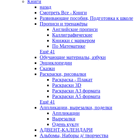
Книги
назад
Смотреть Все - Книги
Развивающие пособия, Подготовка к школе
Прописи и тренажёры
Английские прописи
Каллиграфические
Книжки с маркером
По Математике
Ещё 41
Обучающие материалы, азбуки
Энциклопедии
Сказки
Раскраски, рисовалки
Раскраска - Плакат
Раскраски 3D
Раскраски А3 формата
Раскраски А5 формата
Ещё 41
Аппликации, вырезалки, поделки
Аппликации
Вырезалки
Одень куклу
АДВЕНТ-КАЛЕНДАРИ
Альбомы, Наборы д/ творчества