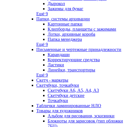
Дырокол
Зажимы для бумаг
Ещё 9
Папки, системы архивации
Картонные папки
Клипборды, планшеты с зажимами
Лотки, архивные короба
Папка менеджера
Ещё 9
Письменные и чертежные принадлежности
Карандаши
Корректирующие средства
Ластики
Линейки, транспортиры
Ещё 9
Скетч - маркеры
Скетчбуки, точкабуки
Скетчбуки А6, А5, А4, А3
Скетчбуки детские
Точкабуки
Таблички ламинированные НЛО
Товары для художников
Альбом для рисования, эскизники
Блокноты для зарисовок (тип обложки
7БЦ)