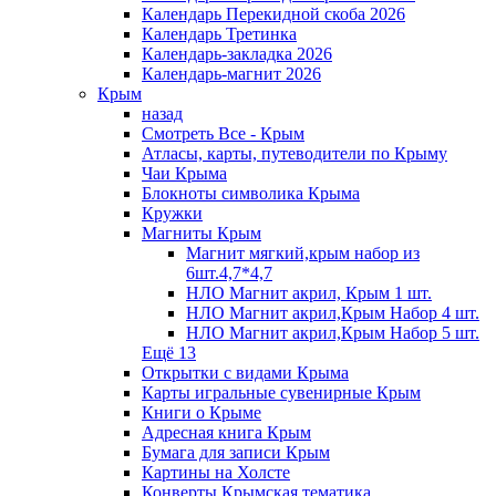
Календарь Перекидной скоба 2026
Календарь Третинка
Календарь-закладка 2026
Календарь-магнит 2026
Крым
назад
Смотреть Все - Крым
Атласы, карты, путеводители по Крыму
Чаи Крыма
Блокноты символика Крыма
Кружки
Магниты Крым
Магнит мягкий,крым набор из
6шт.4,7*4,7
НЛО Магнит акрил, Крым 1 шт.
НЛО Магнит акрил,Крым Набор 4 шт.
НЛО Магнит акрил,Крым Набор 5 шт.
Ещё 13
Открытки с видами Крыма
Карты игральные сувенирные Крым
Книги о Крыме
Адресная книга Крым
Бумага для записи Крым
Картины на Холсте
Конверты Крымская тематика