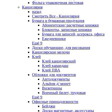
Фольга упаковочная листовая
Канцелярия
назад
Смотреть Все - Канцелярия
Бумага и бумажная продукция
Абонентские/ расчетные книжки
Блокноты, записные книжки
Бумага для записей, ксерокса, офиса
Ежедневники
Ещё 9
Доски обучающие, для рисования
Канцелярские мелочи
Клей
Клей канцелярский
Клей карандаш
Клей ПВА
Обложки для документов
Автодокументы
Альбом д/ монет
Визитницы
Военный билет, трудовая
Ещё 9
Офисные принадлежности
Бейджи
Доски магнитные, аксессуары