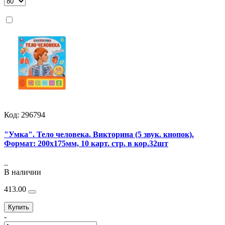
Код: 296794
"Умка". Тело человека. Викторина (5 звук. кнопок).
Формат: 200х175мм, 10 карт. стр. в кор.32шт
..
В наличии
413.00
Купить
-