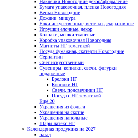
Наклейки Новогодние декор/оформление
Бумага упаковочная, пленка Новогодняя
Венки Новогодние
Дождик, мишура
Елки искусственные, веточки декоративные
Игрушки елочные, декор
Колпаки, мешки тканевые
Коробка упаковочная Новогодняя
Магниты НГ тематикой
Посуда бумажная, скатерти Новогодние
Серпантин
Снег искусственный
Сувениры, копилки, свечи, фигурки
подарочные
Брелоки НГ
Копилки НГ
Свечи, подсвечники НГ
Посуда с НГ тематикой
Ещё 20
Украшения из фольги
Украшения на скотче
Украшения напольные
Шары латекс НГ
Календарная продукция на 2027
назад