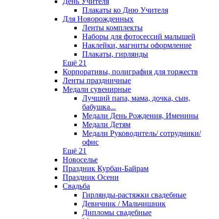
День Учителя
Плакаты ко Дню Учителя
Для Новорожденных
Ленты комплекты
Наборы для фотосессий малышей
Наклейки, магниты оформление
Плакаты, гирлянды
Ещё 21
Корпоративы, полиграфия для торжеств
Ленты праздничные
Медали сувенирные
Лучший папа, мама, дочка, сын,
бабушка...
Медали День Рождения, Именины
Медали Детям
Медали Руководитель/ сотрудники/
офис
Ещё 21
Новоселье
Праздник Курбан-Байрам
Праздник Осени
Свадьба
Гирлянды-растяжки свадебные
Девичник / Мальчишник
Дипломы свадебные