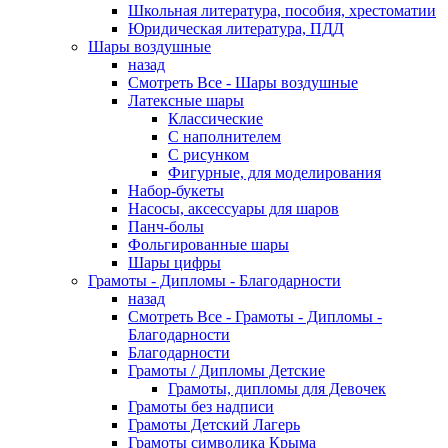
Школьная литература, пособия, хрестоматии
Юридическая литература, ПДД
Шары воздушные
назад
Смотреть Все - Шары воздушные
Латексные шары
Классические
С наполнителем
С рисунком
Фигурные, для моделирования
Набор-букеты
Насосы, аксессуары для шаров
Панч-болы
Фольгированные шары
Шары цифры
Грамоты - Дипломы - Благодарности
назад
Смотреть Все - Грамоты - Дипломы -
Благодарности
Благодарности
Грамоты / Дипломы Детские
Грамоты, дипломы для Девочек
Грамоты без надписи
Грамоты Детский Лагерь
Грамоты символика Крыма