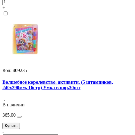
+
Код: 409235
Волшебное королевство. активити. (5 штампиков,
240х290мм, 16стр) Умка в кор.30шт
..
В наличии
365.00
Купить
-