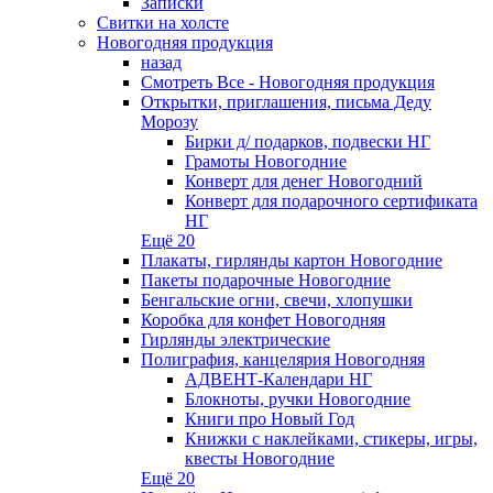
Записки
Свитки на холсте
Новогодняя продукция
назад
Смотреть Все - Новогодняя продукция
Открытки, приглашения, письма Деду
Морозу
Бирки д/ подарков, подвески НГ
Грамоты Новогодние
Конверт для денег Новогодний
Конверт для подарочного сертификата
НГ
Ещё 20
Плакаты, гирлянды картон Новогодние
Пакеты подарочные Новогодние
Бенгальские огни, свечи, хлопушки
Коробка для конфет Новогодняя
Гирлянды электрические
Полиграфия, канцелярия Новогодняя
АДВЕНТ-Календари НГ
Блокноты, ручки Новогодние
Книги про Новый Год
Книжки с наклейками, стикеры, игры,
квесты Новогодние
Ещё 20