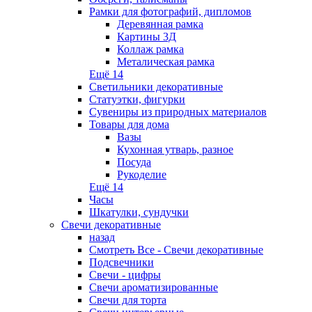
Рамки для фотографий, дипломов
Деревянная рамка
Картины 3Д
Коллаж рамка
Металическая рамка
Ещё 14
Светильники декоративные
Статуэтки, фигурки
Сувениры из природных материалов
Товары для дома
Вазы
Кухонная утварь, разное
Посуда
Рукоделие
Ещё 14
Часы
Шкатулки, сундучки
Свечи декоративные
назад
Смотреть Все - Свечи декоративные
Подсвечники
Свечи - цифры
Свечи ароматизированные
Свечи для торта