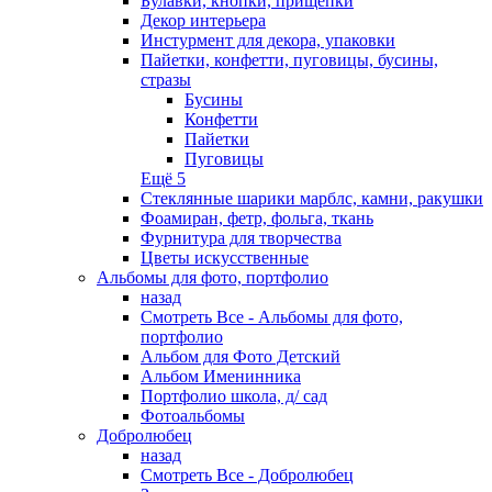
Булавки, кнопки, прищепки
Декор интерьера
Инстурмент для декора, упаковки
Пайетки, конфетти, пуговицы, бусины,
стразы
Бусины
Конфетти
Пайетки
Пуговицы
Ещё 5
Стеклянные шарики марблс, камни, ракушки
Фоамиран, фетр, фольга, ткань
Фурнитура для творчества
Цветы искусственные
Альбомы для фото, портфолио
назад
Смотреть Все - Альбомы для фото,
портфолио
Альбом для Фото Детский
Альбом Именинника
Портфолио школа, д/ сад
Фотоальбомы
Добролюбец
назад
Смотреть Все - Добролюбец