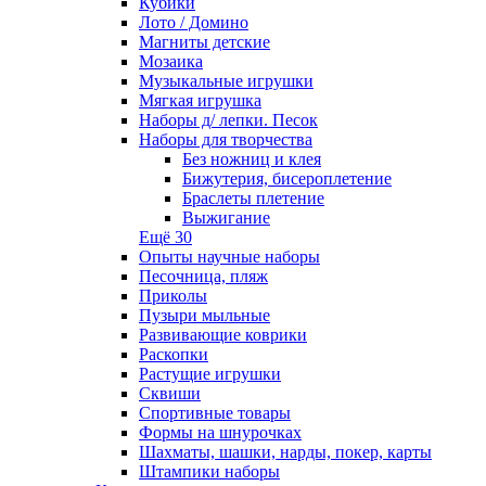
Кубики
Лото / Домино
Магниты детские
Мозаика
Музыкальные игрушки
Мягкая игрушка
Наборы д/ лепки. Песок
Наборы для творчества
Без ножниц и клея
Бижутерия, бисероплетение
Браслеты плетение
Выжигание
Ещё 30
Опыты научные наборы
Песочница, пляж
Приколы
Пузыри мыльные
Развивающие коврики
Раскопки
Растущие игрушки
Сквиши
Спортивные товары
Формы на шнурочках
Шахматы, шашки, нарды, покер, карты
Штампики наборы