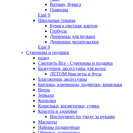
Ватман, бумага
Гравюры
Ещё 9
Школьные товары
Бумага цветная, картон
Глобусы
Дневники для музыки
Дневники читательские
Ещё 9
Сувениры и подарки
назад
Смотреть Все - Сувениры и подарки
Бижутерия, аксессуары для волос
ЛЕТОМ браслеты и бусы
Благовония, аксессуары
Брелоки, ключницы, подвески, кошельки
Веера
Зеркала
Копилки
Кошельки, косметички, сумки
Красота и здоровье
Инструмент по уходу за руками
Магниты
Наборы подарочные
Обереги, талисманы