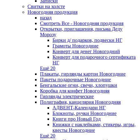
Записки
Свитки на холсте
Новогодняя продукция
назад
Смотреть Все - Новогодняя продукция
Открытки, приглашения, письма Деду
Морозу
Бирки д/ подарков, подвески НГ
Грамоты Новогодние
Конверт для денег Новогодний
Конверт для подарочного сертификата
НГ
Ещё 20
Плакаты, гирлянды картон Новогодние
Пакеты подарочные Новогодние
Бенгальские огни, свечи, хлопушки
Коробка для конфет Новогодняя
Гирлянды электрические
Полиграфия, канцелярия Новогодняя
АДВЕНТ-Календари НГ
Блокноты, ручки Новогодние
Книги про Новый Год
Книжки с наклейками, стикеры, игры,
квесты Новогодние
Ещё 20