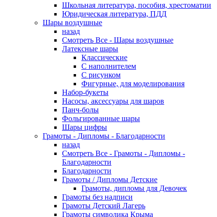
Школьная литература, пособия, хрестоматии
Юридическая литература, ПДД
Шары воздушные
назад
Смотреть Все - Шары воздушные
Латексные шары
Классические
С наполнителем
С рисунком
Фигурные, для моделирования
Набор-букеты
Насосы, аксессуары для шаров
Панч-болы
Фольгированные шары
Шары цифры
Грамоты - Дипломы - Благодарности
назад
Смотреть Все - Грамоты - Дипломы -
Благодарности
Благодарности
Грамоты / Дипломы Детские
Грамоты, дипломы для Девочек
Грамоты без надписи
Грамоты Детский Лагерь
Грамоты символика Крыма