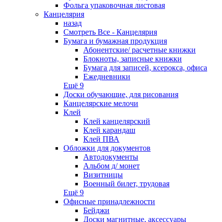
Фольга упаковочная листовая
Канцелярия
назад
Смотреть Все - Канцелярия
Бумага и бумажная продукция
Абонентские/ расчетные книжки
Блокноты, записные книжки
Бумага для записей, ксерокса, офиса
Ежедневники
Ещё 9
Доски обучающие, для рисования
Канцелярские мелочи
Клей
Клей канцелярский
Клей карандаш
Клей ПВА
Обложки для документов
Автодокументы
Альбом д/ монет
Визитницы
Военный билет, трудовая
Ещё 9
Офисные принадлежности
Бейджи
Доски магнитные, аксессуары