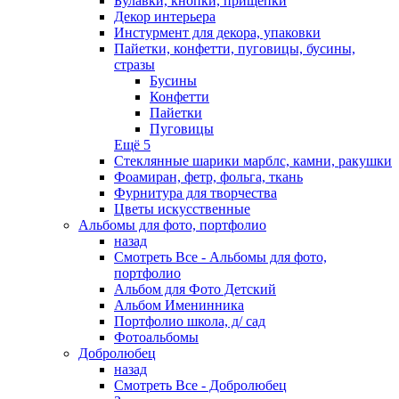
Булавки, кнопки, прищепки
Декор интерьера
Инстурмент для декора, упаковки
Пайетки, конфетти, пуговицы, бусины,
стразы
Бусины
Конфетти
Пайетки
Пуговицы
Ещё 5
Стеклянные шарики марблс, камни, ракушки
Фоамиран, фетр, фольга, ткань
Фурнитура для творчества
Цветы искусственные
Альбомы для фото, портфолио
назад
Смотреть Все - Альбомы для фото,
портфолио
Альбом для Фото Детский
Альбом Именинника
Портфолио школа, д/ сад
Фотоальбомы
Добролюбец
назад
Смотреть Все - Добролюбец