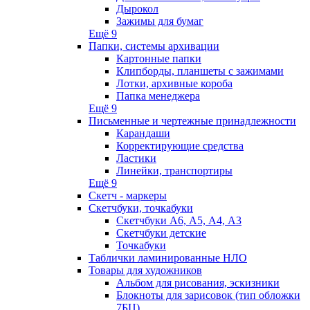
Дырокол
Зажимы для бумаг
Ещё 9
Папки, системы архивации
Картонные папки
Клипборды, планшеты с зажимами
Лотки, архивные короба
Папка менеджера
Ещё 9
Письменные и чертежные принадлежности
Карандаши
Корректирующие средства
Ластики
Линейки, транспортиры
Ещё 9
Скетч - маркеры
Скетчбуки, точкабуки
Скетчбуки А6, А5, А4, А3
Скетчбуки детские
Точкабуки
Таблички ламинированные НЛО
Товары для художников
Альбом для рисования, эскизники
Блокноты для зарисовок (тип обложки
7БЦ)