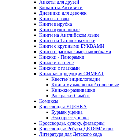
Анкеты для друзей
Блокноты-Активити
Дневники для девочек
Книги - пазлы
Книги вырубка
Книги кулинарные
Книги на Английском языке
Книги на Татарском языке
Книги с крупными БУКВАМИ
Книги с раскрасками, наклейками
Книжки - Панорамки
Книжки на пене
Книжки с глазками
Книжная продукция СИМБАТ
Квесты/ энциклопедии
Книги музыкальные/ голосовые
Книжки-развивашки
Раскраски Симбат
Комиксы
Кроссворды УЦЕНКА
Бурмак уценка
Эма пресс уценка
Кроссворды, судоку, филворды
Кроссворды/ Ребусы ДЕТЯМ/ игры
Литература для Детского сада