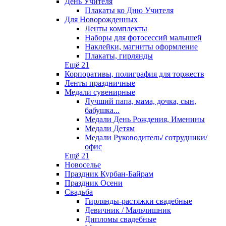
День Учителя
Плакаты ко Дню Учителя
Для Новорожденных
Ленты комплекты
Наборы для фотосессий малышей
Наклейки, магниты оформление
Плакаты, гирлянды
Ещё 21
Корпоративы, полиграфия для торжеств
Ленты праздничные
Медали сувенирные
Лучший папа, мама, дочка, сын,
бабушка...
Медали День Рождения, Именины
Медали Детям
Медали Руководитель/ сотрудники/
офис
Ещё 21
Новоселье
Праздник Курбан-Байрам
Праздник Осени
Свадьба
Гирлянды-растяжки свадебные
Девичник / Мальчишник
Дипломы свадебные