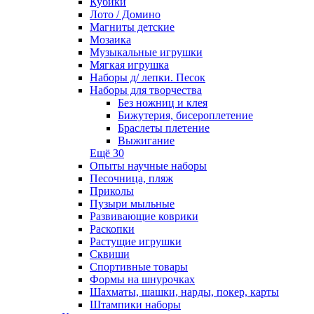
Кубики
Лото / Домино
Магниты детские
Мозаика
Музыкальные игрушки
Мягкая игрушка
Наборы д/ лепки. Песок
Наборы для творчества
Без ножниц и клея
Бижутерия, бисероплетение
Браслеты плетение
Выжигание
Ещё 30
Опыты научные наборы
Песочница, пляж
Приколы
Пузыри мыльные
Развивающие коврики
Раскопки
Растущие игрушки
Сквиши
Спортивные товары
Формы на шнурочках
Шахматы, шашки, нарды, покер, карты
Штампики наборы