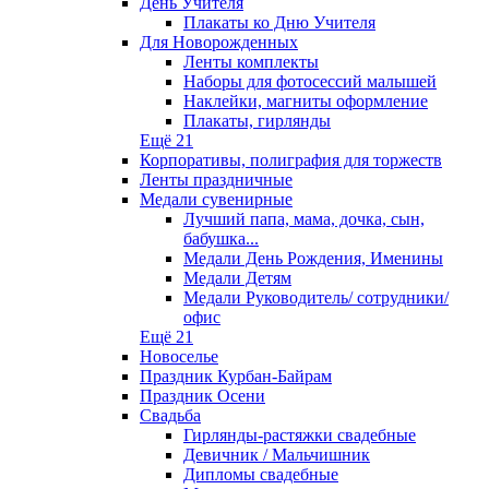
День Учителя
Плакаты ко Дню Учителя
Для Новорожденных
Ленты комплекты
Наборы для фотосессий малышей
Наклейки, магниты оформление
Плакаты, гирлянды
Ещё 21
Корпоративы, полиграфия для торжеств
Ленты праздничные
Медали сувенирные
Лучший папа, мама, дочка, сын,
бабушка...
Медали День Рождения, Именины
Медали Детям
Медали Руководитель/ сотрудники/
офис
Ещё 21
Новоселье
Праздник Курбан-Байрам
Праздник Осени
Свадьба
Гирлянды-растяжки свадебные
Девичник / Мальчишник
Дипломы свадебные