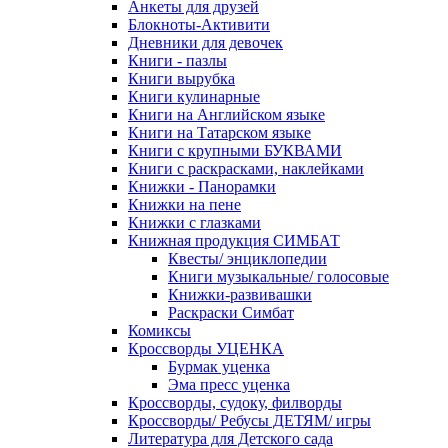
Анкеты для друзей
Блокноты-Активити
Дневники для девочек
Книги - пазлы
Книги вырубка
Книги кулинарные
Книги на Английском языке
Книги на Татарском языке
Книги с крупными БУКВАМИ
Книги с раскрасками, наклейками
Книжки - Панорамки
Книжки на пене
Книжки с глазками
Книжная продукция СИМБАТ
Квесты/ энциклопедии
Книги музыкальные/ голосовые
Книжки-развивашки
Раскраски Симбат
Комиксы
Кроссворды УЦЕНКА
Бурмак уценка
Эма пресс уценка
Кроссворды, судоку, филворды
Кроссворды/ Ребусы ДЕТЯМ/ игры
Литература для Детского сада