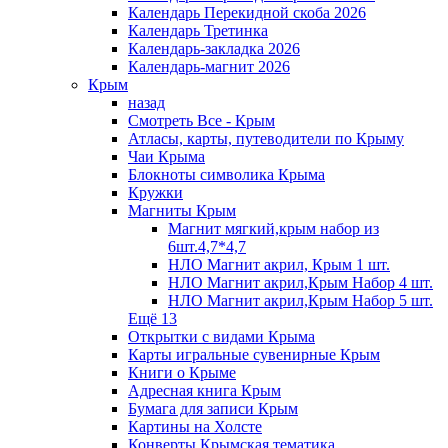
Календарь Перекидной скоба 2026
Календарь Третинка
Календарь-закладка 2026
Календарь-магнит 2026
Крым
назад
Смотреть Все - Крым
Атласы, карты, путеводители по Крыму
Чаи Крыма
Блокноты символика Крыма
Кружки
Магниты Крым
Магнит мягкий,крым набор из
6шт.4,7*4,7
НЛО Магнит акрил, Крым 1 шт.
НЛО Магнит акрил,Крым Набор 4 шт.
НЛО Магнит акрил,Крым Набор 5 шт.
Ещё 13
Открытки с видами Крыма
Карты игральные сувенирные Крым
Книги о Крыме
Адресная книга Крым
Бумага для записи Крым
Картины на Холсте
Конверты Крымская тематика