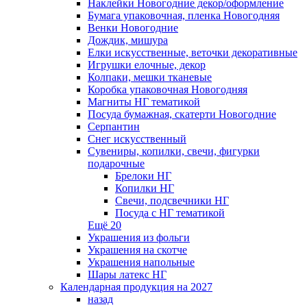
Наклейки Новогодние декор/оформление
Бумага упаковочная, пленка Новогодняя
Венки Новогодние
Дождик, мишура
Елки искусственные, веточки декоративные
Игрушки елочные, декор
Колпаки, мешки тканевые
Коробка упаковочная Новогодняя
Магниты НГ тематикой
Посуда бумажная, скатерти Новогодние
Серпантин
Снег искусственный
Сувениры, копилки, свечи, фигурки
подарочные
Брелоки НГ
Копилки НГ
Свечи, подсвечники НГ
Посуда с НГ тематикой
Ещё 20
Украшения из фольги
Украшения на скотче
Украшения напольные
Шары латекс НГ
Календарная продукция на 2027
назад