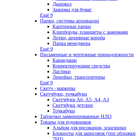
Дырокол
Зажимы для бумаг
Ещё 9
Папки, системы архивации
Картонные папки
Клипборды, планшеты с зажимами
Лотки, архивные короба
Папка менеджера
Ещё 9
Письменные и чертежные принадлежности
Карандаши
Корректирующие средства
Ластики
Линейки, транспортиры
Ещё 9
Скетч - маркеры
Скетчбуки, точкабуки
Скетчбуки А6, А5, А4, А3
Скетчбуки детские
Точкабуки
Таблички ламинированные НЛО
Товары для художников
Альбом для рисования, эскизники
Блокноты для зарисовок (тип обложки
7БЦ)