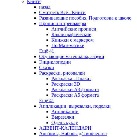
Книги
назад
Смотреть Все - Книги
Развивающие пособия, Подготовка к школе
Прописи и тренажёры
Английские прописи
Каллиграфические
Книжки с маркером
По Математике
Ещё 41
Обучающие материалы, азбуки
Энциклопедии
Сказки
Раскраски, рисовалки
Раскраска - Плакат
Раскраски 3D
Раскраски А3 формата
Раскраски А5 формата
Ещё 41
Аппликации, вырезалки, поделки
Аппликации
Вырезалки
Одень куклу
АДВЕНТ-КАЛЕНДАРИ
Альбомы, Наборы д/ творчества