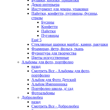
Булавки, кнопки, прищепки
Декор интерьера
Инстурмент для декора, упаковки
Пайетки, конфетти, пуговицы, бусины,
стразы
Бусины
Конфетти
Пайетки
Пуговицы
Ещё 5
Стеклянные шарики марблс, камни, ракушки
Фоамиран, фетр, фольга, ткань
Фурнитура для творчества
Цветы искусственные
Альбомы для фото, портфолио
назад
Смотреть Все - Альбомы для фото,
портфолио
Альбом для Фото Детский
Альбом Именинника
Портфолио школа, д/ сад
Фотоальбомы
Добролюбец
назад
Смотреть Все - Добролюбец