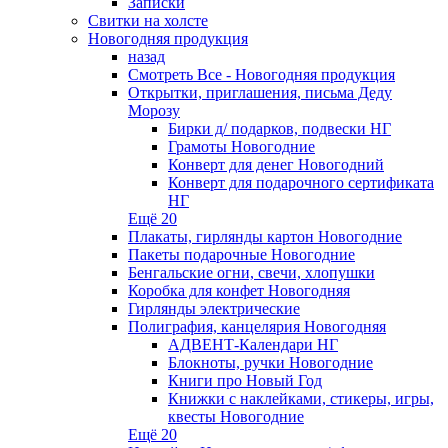
Записки
Свитки на холсте
Новогодняя продукция
назад
Смотреть Все - Новогодняя продукция
Открытки, приглашения, письма Деду
Морозу
Бирки д/ подарков, подвески НГ
Грамоты Новогодние
Конверт для денег Новогодний
Конверт для подарочного сертификата
НГ
Ещё 20
Плакаты, гирлянды картон Новогодние
Пакеты подарочные Новогодние
Бенгальские огни, свечи, хлопушки
Коробка для конфет Новогодняя
Гирлянды электрические
Полиграфия, канцелярия Новогодняя
АДВЕНТ-Календари НГ
Блокноты, ручки Новогодние
Книги про Новый Год
Книжки с наклейками, стикеры, игры,
квесты Новогодние
Ещё 20