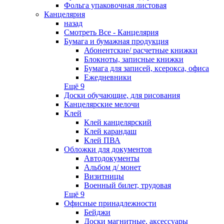
Фольга упаковочная листовая
Канцелярия
назад
Смотреть Все - Канцелярия
Бумага и бумажная продукция
Абонентские/ расчетные книжки
Блокноты, записные книжки
Бумага для записей, ксерокса, офиса
Ежедневники
Ещё 9
Доски обучающие, для рисования
Канцелярские мелочи
Клей
Клей канцелярский
Клей карандаш
Клей ПВА
Обложки для документов
Автодокументы
Альбом д/ монет
Визитницы
Военный билет, трудовая
Ещё 9
Офисные принадлежности
Бейджи
Доски магнитные, аксессуары