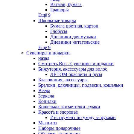
Ватман, бумага
Гравюры
Ещё 9
Школьные товары
Бумага цветная, картон
Глобусы
Дневники для музыки
Дневники читательские
Ещё 9
Сувениры и подарки
назад
Смотреть Все - Сувениры и подарки
Бижутерия, аксессуары для волос
ЛЕТОМ браслеты и бусы
Благовония, аксессуары
Брелоки, ключницы, подвески, кошельки
Веера
Зеркала
Копилки
Кошельки, косметички, сумки
Красота и здоровье
Инструмент по уходу за руками
Магниты
Наборы подарочные
Обереги, талисманы