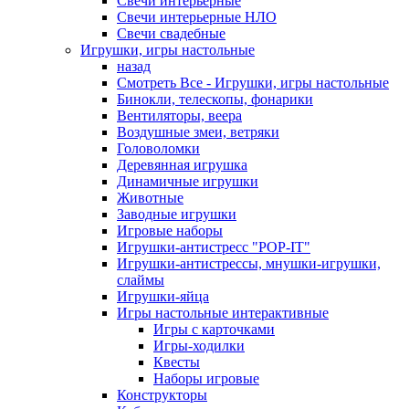
Свечи интерьерные
Свечи интерьерные НЛО
Свечи свадебные
Игрушки, игры настольные
назад
Смотреть Все - Игрушки, игры настольные
Бинокли, телескопы, фонарики
Вентиляторы, веера
Воздушные змеи, ветряки
Головоломки
Деревянная игрушка
Динамичные игрушки
Животные
Заводные игрушки
Игровые наборы
Игрушки-антистресс "POP-IT"
Игрушки-антистрессы, мнушки-игрушки,
слаймы
Игрушки-яйца
Игры настольные интерактивные
Игры с карточками
Игры-ходилки
Квесты
Наборы игровые
Конструкторы