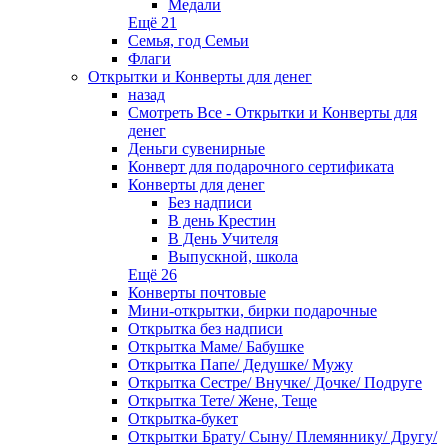
Медали
Ещё 21
Семья, год Семьи
Флаги
Открытки и Конверты для денег
назад
Смотреть Все - Открытки и Конверты для
денег
Деньги сувенирные
Конверт для подарочного сертификата
Конверты для денег
Без надписи
В день Крестин
В День Учителя
Выпускной, школа
Ещё 26
Конверты почтовые
Мини-открытки, бирки подарочные
Открытка без надписи
Открытка Маме/ Бабушке
Открытка Папе/ Дедушке/ Мужу
Открытка Сестре/ Внучке/ Дочке/ Подруге
Открытка Тете/ Жене, Теще
Открытка-букет
Открытки Брату/ Сыну/ Племяннику/ Другу/