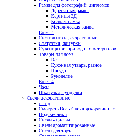
Рамки для фотографий, дипломов
Деревянная рамка
Картины 3Д
Коллаж рамка
Металическая рамка
Ещё 14
Светильники декоративные
Статуэтки, фигурки
Сувениры из природных материалов
Товары для дома
Вазы
Кухонная утварь, разное
Посуда
Рукоделие
Ещё 14
Часы
Шкатулки, сундучки
Свечи декоративные
назад
Смотреть Все - Свечи декоративные
Подсвечники
Свечи - цифры
Свечи ароматизированные
Свечи для торта