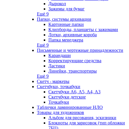
Дырокол
Зажимы для бумаг
Ещё 9
Папки, системы архивации
Картонные папки
Клипборды, планшеты с зажимами
Лотки, архивные короба
Папка менеджера
Ещё 9
Письменные и чертежные принадлежности
Карандаши
Корректирующие средства
Ластики
Линейки, транспортиры
Ещё 9
Скетч - маркеры
Скетчбуки, точкабуки
Скетчбуки А6, А5, А4, А3
Скетчбуки детские
Точкабуки
Таблички ламинированные НЛО
Товары для художников
Альбом для рисования, эскизники
Блокноты для зарисовок (тип обложки
7БЦ)