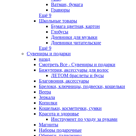
Ватман, бумага
Гравюры
Ещё 9
Школьные товары
Бумага цветная, картон
Глобусы
Дневники для музыки
Дневники читательские
Ещё 9
Сувениры и подарки
назад
Смотреть Все - Сувениры и подарки
Бижутерия, аксессуары для волос
ЛЕТОМ браслеты и бусы
Благовония, аксессуары
Брелоки, ключницы, подвески, кошельки
Веера
Зеркала
Копилки
Кошельки, косметички, сумки
Красота и здоровье
Инструмент по уходу за руками
Магниты
Наборы подарочные
Обереги, талисманы