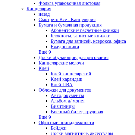
Фольга упаковочная листовая
Канцелярия
назад
Смотреть Все - Канцелярия
Бумага и бумажная продукция
Абонентские/ расчетные книжки
Блокноты, записные книжки
Бумага для записей, ксерокса, офиса
Ежедневники
Ещё 9
Доски обучающие, для рисования
Канцелярские мелочи
Клей
Клей канцелярский
Клей карандаш
Клей ПВА
Обложки для документов
Автодокументы
Альбом д/ монет
Визитницы
Военный билет, трудовая
Ещё 9
Офисные принадлежности
Бейджи
Доски магнитные, аксессуары