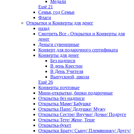
Медали
Ещё 21
Семья, год Семьи
Флаги
Открытки и Конверты для денег
назад
Смотреть Все - Открытки и Конверты для
денег
Деньги сувенирные
Конверт для подарочного сертификата
Конверты для денег
Без надписи
В день Крестин
В День Учителя
Выпускной, школа
Ещё 26
Конверты почтовые
Мини-открытки, бирки подарочные
Открытка без надписи
Открытка Маме/ Бабушке
Открытка Папе/ Дедушке/ Мужу
Открытка Сестре/ Внучке/ Дочке/ Подруге
Открытка Тете/ Жене, Теще
Открытка-букет
Открытки Брату/ Сыну/ Племяннику/ Другу/