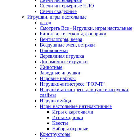
Свечи интерьерные
Свечи интерьерные НЛО
Свечи свадебные
Игрушки, игры настольные
назад
Смотреть Все - Игрушки, игры настольные
Бинокли, телескопы, фонарики
Вентиляторы, веера
Воздушные змеи, ветряки
Головоломки
Деревянная игрушка
Динамичные игрушки
Животные
Заводные игрушки
Игровые наборы
Игрушки-антистресс "POP-IT"
Игрушки-антистрессы, мнушки-игрушки,
слаймы
Игрушки-яйца
Игры настольные интерактивные
Игры с карточками
Игры-ходилки
Квесты
Наборы игровые
Конструкторы