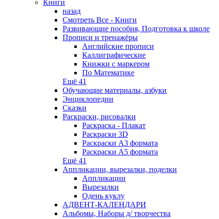
Книги
назад
Смотреть Все - Книги
Развивающие пособия, Подготовка к школе
Прописи и тренажёры
Английские прописи
Каллиграфические
Книжки с маркером
По Математике
Ещё 41
Обучающие материалы, азбуки
Энциклопедии
Сказки
Раскраски, рисовалки
Раскраска - Плакат
Раскраски 3D
Раскраски А3 формата
Раскраски А5 формата
Ещё 41
Аппликации, вырезалки, поделки
Аппликации
Вырезалки
Одень куклу
АДВЕНТ-КАЛЕНДАРИ
Альбомы, Наборы д/ творчества