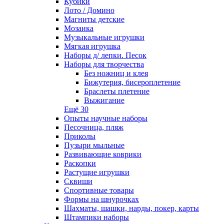
Кубики
Лото / Домино
Магниты детские
Мозаика
Музыкальные игрушки
Мягкая игрушка
Наборы д/ лепки. Песок
Наборы для творчества
Без ножниц и клея
Бижутерия, бисероплетение
Браслеты плетение
Выжигание
Ещё 30
Опыты научные наборы
Песочница, пляж
Приколы
Пузыри мыльные
Развивающие коврики
Раскопки
Растущие игрушки
Сквиши
Спортивные товары
Формы на шнурочках
Шахматы, шашки, нарды, покер, карты
Штампики наборы