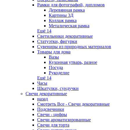
Рамки для фотографий, дипломов
Деревянная рамка
Картины 3Д
Коллаж рамка
Металическая рамка
Ещё 14
Светильники декоративные
Статуэтки, фигурки
Сувениры из природных материалов
Товары для дома
Вазы
Кухонная утварь, разное
Посуда
Рукоделие
Ещё 14
Часы
Шкатулки, сундучки
Свечи декоративные
назад
Смотреть Все - Свечи декоративные
Подсвечники
Свечи - цифры
Свечи ароматизированные
Свечи для торта