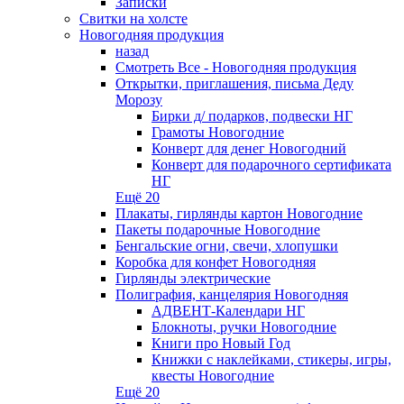
Записки
Свитки на холсте
Новогодняя продукция
назад
Смотреть Все - Новогодняя продукция
Открытки, приглашения, письма Деду
Морозу
Бирки д/ подарков, подвески НГ
Грамоты Новогодние
Конверт для денег Новогодний
Конверт для подарочного сертификата
НГ
Ещё 20
Плакаты, гирлянды картон Новогодние
Пакеты подарочные Новогодние
Бенгальские огни, свечи, хлопушки
Коробка для конфет Новогодняя
Гирлянды электрические
Полиграфия, канцелярия Новогодняя
АДВЕНТ-Календари НГ
Блокноты, ручки Новогодние
Книги про Новый Год
Книжки с наклейками, стикеры, игры,
квесты Новогодние
Ещё 20