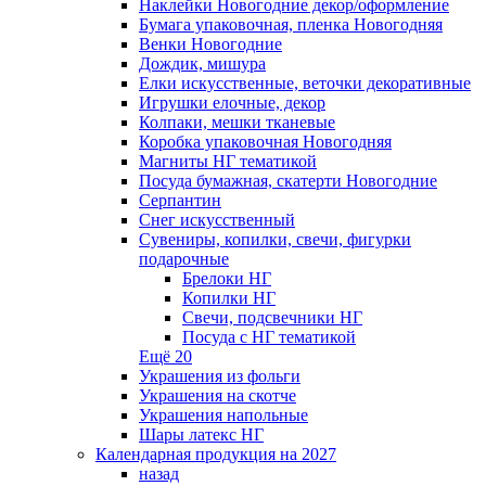
Наклейки Новогодние декор/оформление
Бумага упаковочная, пленка Новогодняя
Венки Новогодние
Дождик, мишура
Елки искусственные, веточки декоративные
Игрушки елочные, декор
Колпаки, мешки тканевые
Коробка упаковочная Новогодняя
Магниты НГ тематикой
Посуда бумажная, скатерти Новогодние
Серпантин
Снег искусственный
Сувениры, копилки, свечи, фигурки
подарочные
Брелоки НГ
Копилки НГ
Свечи, подсвечники НГ
Посуда с НГ тематикой
Ещё 20
Украшения из фольги
Украшения на скотче
Украшения напольные
Шары латекс НГ
Календарная продукция на 2027
назад