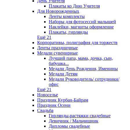
День Учителя
Плакаты ко Дню Учителя
Для Новорожденных
Ленты комплекты
Наборы для фотосессий малышей
Наклейки, магниты оформление
Плакаты, гирлянды
Ещё 21
Корпоративы, полиграфия для торжеств
Ленты праздничные
Медали сувенирные
Лучший папа, мама, дочка, сын,
бабушка...
Медали День Рождения, Именины
Медали Детям
Медали Руководитель/ сотрудники/
офис
Ещё 21
Новоселье
Праздник Курбан-Байрам
Праздник Осени
Свадьба
Гирлянды-растяжки свадебные
Девичник / Мальчишник
Дипломы свадебные