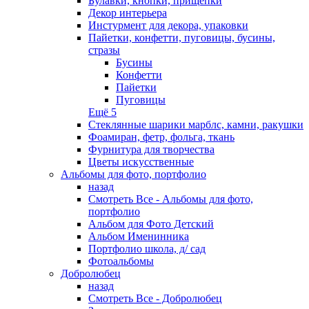
Булавки, кнопки, прищепки
Декор интерьера
Инстурмент для декора, упаковки
Пайетки, конфетти, пуговицы, бусины,
стразы
Бусины
Конфетти
Пайетки
Пуговицы
Ещё 5
Стеклянные шарики марблс, камни, ракушки
Фоамиран, фетр, фольга, ткань
Фурнитура для творчества
Цветы искусственные
Альбомы для фото, портфолио
назад
Смотреть Все - Альбомы для фото,
портфолио
Альбом для Фото Детский
Альбом Именинника
Портфолио школа, д/ сад
Фотоальбомы
Добролюбец
назад
Смотреть Все - Добролюбец