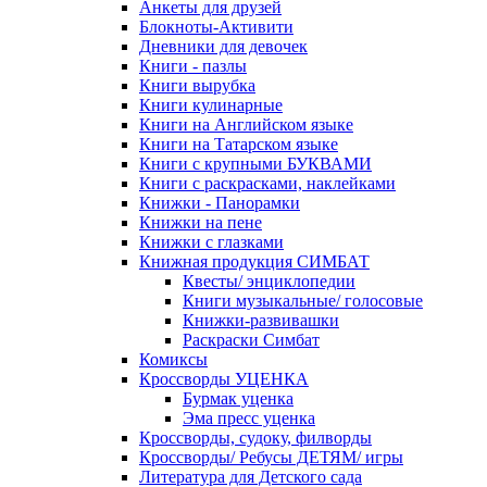
Анкеты для друзей
Блокноты-Активити
Дневники для девочек
Книги - пазлы
Книги вырубка
Книги кулинарные
Книги на Английском языке
Книги на Татарском языке
Книги с крупными БУКВАМИ
Книги с раскрасками, наклейками
Книжки - Панорамки
Книжки на пене
Книжки с глазками
Книжная продукция СИМБАТ
Квесты/ энциклопедии
Книги музыкальные/ голосовые
Книжки-развивашки
Раскраски Симбат
Комиксы
Кроссворды УЦЕНКА
Бурмак уценка
Эма пресс уценка
Кроссворды, судоку, филворды
Кроссворды/ Ребусы ДЕТЯМ/ игры
Литература для Детского сада