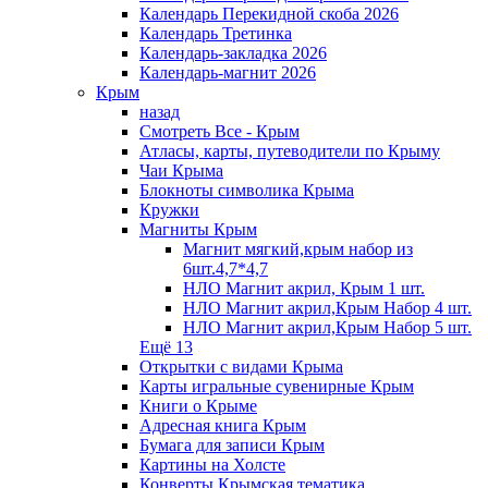
Календарь Перекидной скоба 2026
Календарь Третинка
Календарь-закладка 2026
Календарь-магнит 2026
Крым
назад
Смотреть Все - Крым
Атласы, карты, путеводители по Крыму
Чаи Крыма
Блокноты символика Крыма
Кружки
Магниты Крым
Магнит мягкий,крым набор из
6шт.4,7*4,7
НЛО Магнит акрил, Крым 1 шт.
НЛО Магнит акрил,Крым Набор 4 шт.
НЛО Магнит акрил,Крым Набор 5 шт.
Ещё 13
Открытки с видами Крыма
Карты игральные сувенирные Крым
Книги о Крыме
Адресная книга Крым
Бумага для записи Крым
Картины на Холсте
Конверты Крымская тематика