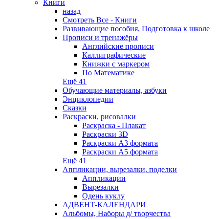
Книги
назад
Смотреть Все - Книги
Развивающие пособия, Подготовка к школе
Прописи и тренажёры
Английские прописи
Каллиграфические
Книжки с маркером
По Математике
Ещё 41
Обучающие материалы, азбуки
Энциклопедии
Сказки
Раскраски, рисовалки
Раскраска - Плакат
Раскраски 3D
Раскраски А3 формата
Раскраски А5 формата
Ещё 41
Аппликации, вырезалки, поделки
Аппликации
Вырезалки
Одень куклу
АДВЕНТ-КАЛЕНДАРИ
Альбомы, Наборы д/ творчества