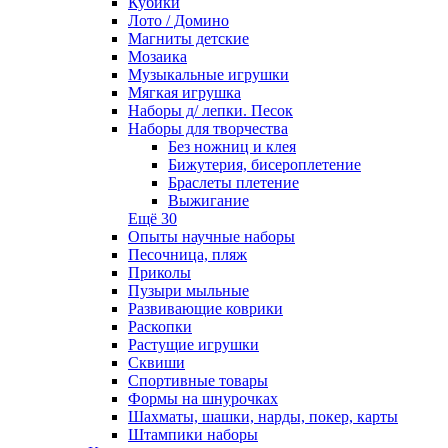
Кубики
Лото / Домино
Магниты детские
Мозаика
Музыкальные игрушки
Мягкая игрушка
Наборы д/ лепки. Песок
Наборы для творчества
Без ножниц и клея
Бижутерия, бисероплетение
Браслеты плетение
Выжигание
Ещё 30
Опыты научные наборы
Песочница, пляж
Приколы
Пузыри мыльные
Развивающие коврики
Раскопки
Растущие игрушки
Сквиши
Спортивные товары
Формы на шнурочках
Шахматы, шашки, нарды, покер, карты
Штампики наборы