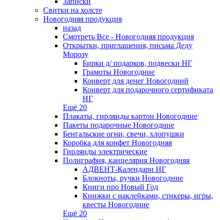
Записки
Свитки на холсте
Новогодняя продукция
назад
Смотреть Все - Новогодняя продукция
Открытки, приглашения, письма Деду
Морозу
Бирки д/ подарков, подвески НГ
Грамоты Новогодние
Конверт для денег Новогодний
Конверт для подарочного сертификата
НГ
Ещё 20
Плакаты, гирлянды картон Новогодние
Пакеты подарочные Новогодние
Бенгальские огни, свечи, хлопушки
Коробка для конфет Новогодняя
Гирлянды электрические
Полиграфия, канцелярия Новогодняя
АДВЕНТ-Календари НГ
Блокноты, ручки Новогодние
Книги про Новый Год
Книжки с наклейками, стикеры, игры,
квесты Новогодние
Ещё 20