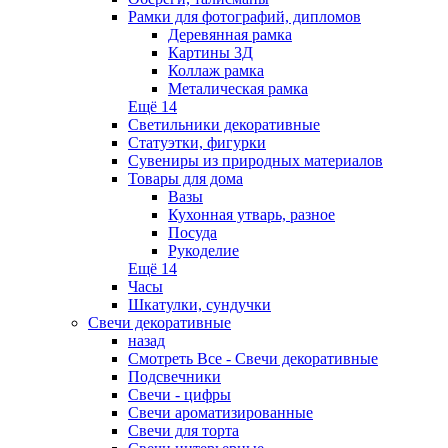
Рамки для фотографий, дипломов
Деревянная рамка
Картины 3Д
Коллаж рамка
Металическая рамка
Ещё 14
Светильники декоративные
Статуэтки, фигурки
Сувениры из природных материалов
Товары для дома
Вазы
Кухонная утварь, разное
Посуда
Рукоделие
Ещё 14
Часы
Шкатулки, сундучки
Свечи декоративные
назад
Смотреть Все - Свечи декоративные
Подсвечники
Свечи - цифры
Свечи ароматизированные
Свечи для торта