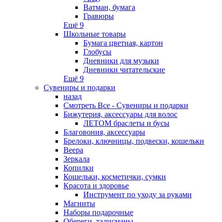
Ватман, бумага
Гравюры
Ещё 9
Школьные товары
Бумага цветная, картон
Глобусы
Дневники для музыки
Дневники читательские
Ещё 9
Сувениры и подарки
назад
Смотреть Все - Сувениры и подарки
Бижутерия, аксессуары для волос
ЛЕТОМ браслеты и бусы
Благовония, аксессуары
Брелоки, ключницы, подвески, кошельки
Веера
Зеркала
Копилки
Кошельки, косметички, сумки
Красота и здоровье
Инструмент по уходу за руками
Магниты
Наборы подарочные
Обереги, талисманы