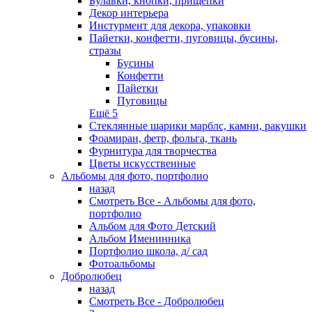
Булавки, кнопки, прищепки
Декор интерьера
Инстурмент для декора, упаковки
Пайетки, конфетти, пуговицы, бусины,
стразы
Бусины
Конфетти
Пайетки
Пуговицы
Ещё 5
Стеклянные шарики марблс, камни, ракушки
Фоамиран, фетр, фольга, ткань
Фурнитура для творчества
Цветы искусственные
Альбомы для фото, портфолио
назад
Смотреть Все - Альбомы для фото,
портфолио
Альбом для Фото Детский
Альбом Именинника
Портфолио школа, д/ сад
Фотоальбомы
Добролюбец
назад
Смотреть Все - Добролюбец