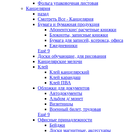
Фольга упаковочная листовая
Канцелярия
назад
Смотреть Все - Канцелярия
Бумага и бумажная продукция
Абонентские/ расчетные книжки
Блокноты, записные книжки
Бумага для записей, ксерокса, офиса
Ежедневники
Ещё 9
Доски обучающие, для рисования
Канцелярские мелочи
Клей
Клей канцелярский
Клей карандаш
Клей ПВА
Обложки для документов
Автодокументы
Альбом д/ монет
Визитницы
Военный билет, трудовая
Ещё 9
Офисные принадлежности
Бейджи
Доски магнитные, аксессуары