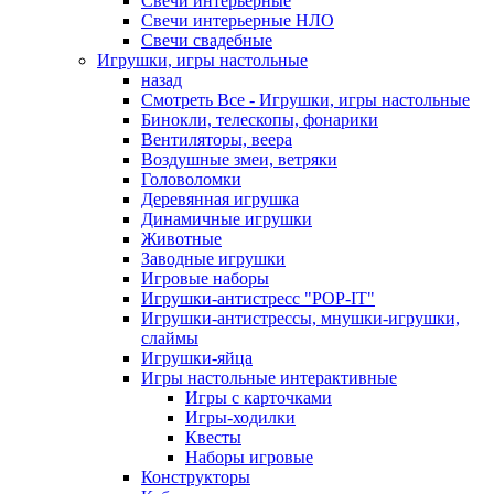
Свечи интерьерные
Свечи интерьерные НЛО
Свечи свадебные
Игрушки, игры настольные
назад
Смотреть Все - Игрушки, игры настольные
Бинокли, телескопы, фонарики
Вентиляторы, веера
Воздушные змеи, ветряки
Головоломки
Деревянная игрушка
Динамичные игрушки
Животные
Заводные игрушки
Игровые наборы
Игрушки-антистресс "POP-IT"
Игрушки-антистрессы, мнушки-игрушки,
слаймы
Игрушки-яйца
Игры настольные интерактивные
Игры с карточками
Игры-ходилки
Квесты
Наборы игровые
Конструкторы