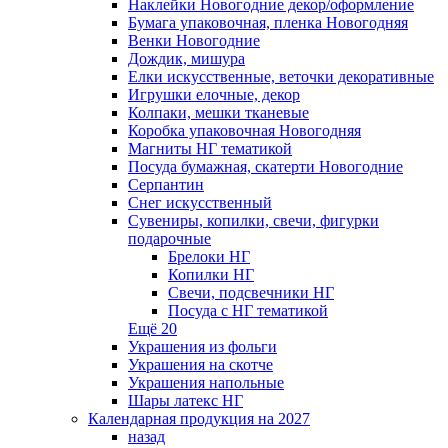
Наклейки Новогодние декор/оформление
Бумага упаковочная, пленка Новогодняя
Венки Новогодние
Дождик, мишура
Елки искусственные, веточки декоративные
Игрушки елочные, декор
Колпаки, мешки тканевые
Коробка упаковочная Новогодняя
Магниты НГ тематикой
Посуда бумажная, скатерти Новогодние
Серпантин
Снег искусственный
Сувениры, копилки, свечи, фигурки
подарочные
Брелоки НГ
Копилки НГ
Свечи, подсвечники НГ
Посуда с НГ тематикой
Ещё 20
Украшения из фольги
Украшения на скотче
Украшения напольные
Шары латекс НГ
Календарная продукция на 2027
назад