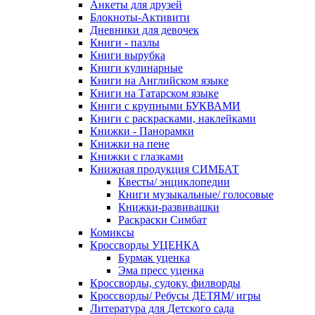
Анкеты для друзей
Блокноты-Активити
Дневники для девочек
Книги - пазлы
Книги вырубка
Книги кулинарные
Книги на Английском языке
Книги на Татарском языке
Книги с крупными БУКВАМИ
Книги с раскрасками, наклейками
Книжки - Панорамки
Книжки на пене
Книжки с глазками
Книжная продукция СИМБАТ
Квесты/ энциклопедии
Книги музыкальные/ голосовые
Книжки-развивашки
Раскраски Симбат
Комиксы
Кроссворды УЦЕНКА
Бурмак уценка
Эма пресс уценка
Кроссворды, судоку, филворды
Кроссворды/ Ребусы ДЕТЯМ/ игры
Литература для Детского сада