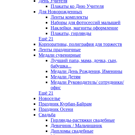
День Учителя
Плакаты ко Дню Учителя
Для Новорожденных
Ленты комплекты
Наборы для фотосессий малышей
Наклейки, магниты оформление
Плакаты, гирлянды
Ещё 21
Корпоративы, полиграфия для торжеств
Ленты праздничные
Медали сувенирные
Лучший папа, мама, дочка, сын,
бабушка...
Медали День Рождения, Именины
Медали Детям
Медали Руководитель/ сотрудники/
офис
Ещё 21
Новоселье
Праздник Курбан-Байрам
Праздник Осени
Свадьба
Гирлянды-растяжки свадебные
Девичник / Мальчишник
Дипломы свадебные