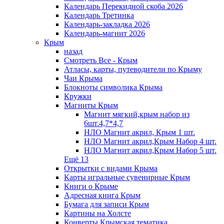
Календарь Перекидной скоба 2026
Календарь Третинка
Календарь-закладка 2026
Календарь-магнит 2026
Крым
назад
Смотреть Все - Крым
Атласы, карты, путеводители по Крыму
Чаи Крыма
Блокноты символика Крыма
Кружки
Магниты Крым
Магнит мягкий,крым набор из
6шт.4,7*4,7
НЛО Магнит акрил, Крым 1 шт.
НЛО Магнит акрил,Крым Набор 4 шт.
НЛО Магнит акрил,Крым Набор 5 шт.
Ещё 13
Открытки с видами Крыма
Карты игральные сувенирные Крым
Книги о Крыме
Адресная книга Крым
Бумага для записи Крым
Картины на Холсте
Конверты Крымская тематика