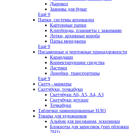
Дырокол
Зажимы для бумаг
Ещё 9
Папки, системы архивации
Картонные папки
Клипборды, планшеты с зажимами
Лотки, архивные короба
Папка менеджера
Ещё 9
Письменные и чертежные принадлежности
Карандаши
Корректирующие средства
Ластики
Линейки, транспортиры
Ещё 9
Скетч - маркеры
Скетчбуки, точкабуки
Скетчбуки А6, А5, А4, А3
Скетчбуки детские
Точкабуки
Таблички ламинированные НЛО
Товары для художников
Альбом для рисования, эскизники
Блокноты для зарисовок (тип обложки
7БЦ)