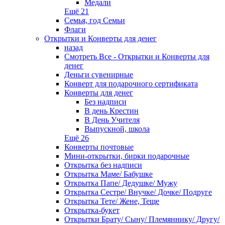
Медали
Ещё 21
Семья, год Семьи
Флаги
Открытки и Конверты для денег
назад
Смотреть Все - Открытки и Конверты для
денег
Деньги сувенирные
Конверт для подарочного сертификата
Конверты для денег
Без надписи
В день Крестин
В День Учителя
Выпускной, школа
Ещё 26
Конверты почтовые
Мини-открытки, бирки подарочные
Открытка без надписи
Открытка Маме/ Бабушке
Открытка Папе/ Дедушке/ Мужу
Открытка Сестре/ Внучке/ Дочке/ Подруге
Открытка Тете/ Жене, Теще
Открытка-букет
Открытки Брату/ Сыну/ Племяннику/ Другу/