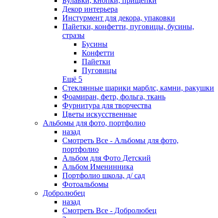
Булавки, кнопки, прищепки
Декор интерьера
Инстурмент для декора, упаковки
Пайетки, конфетти, пуговицы, бусины,
стразы
Бусины
Конфетти
Пайетки
Пуговицы
Ещё 5
Стеклянные шарики марблс, камни, ракушки
Фоамиран, фетр, фольга, ткань
Фурнитура для творчества
Цветы искусственные
Альбомы для фото, портфолио
назад
Смотреть Все - Альбомы для фото,
портфолио
Альбом для Фото Детский
Альбом Именинника
Портфолио школа, д/ сад
Фотоальбомы
Добролюбец
назад
Смотреть Все - Добролюбец