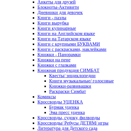
Анкеты для друзей
Блокноты-Активити
Дневники для девочек
Книги - пазлы
Книги вырубка
Книги кулинарные
Книги на Английском языке
Книги на Татарском языке
Книги с крупными БУКВАМИ
Книги с раскрасками, наклейками
Книжки - Панорамки
Книжки на пене
Книжки с глазками
Книжная продукция СИМБАТ
Квесты/ энциклопедии
Книги музыкальные/ голосовые
Книжки-развивашки
Раскраски Симбат
Комиксы
Кроссворды УЦЕНКА
Бурмак уценка
Эма пресс уценка
Кроссворды, судоку, филворды
Кроссворды/ Ребусы ДЕТЯМ/ игры
Литература для Детского сада