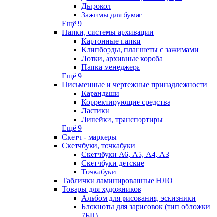
Дырокол
Зажимы для бумаг
Ещё 9
Папки, системы архивации
Картонные папки
Клипборды, планшеты с зажимами
Лотки, архивные короба
Папка менеджера
Ещё 9
Письменные и чертежные принадлежности
Карандаши
Корректирующие средства
Ластики
Линейки, транспортиры
Ещё 9
Скетч - маркеры
Скетчбуки, точкабуки
Скетчбуки А6, А5, А4, А3
Скетчбуки детские
Точкабуки
Таблички ламинированные НЛО
Товары для художников
Альбом для рисования, эскизники
Блокноты для зарисовок (тип обложки
7БЦ)