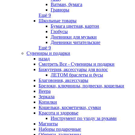
Ватман, бумага
Гравюры
Ещё 9
Школьные товары
Бумага цветная, картон
Глобусы
Дневники для музыки
Дневники читательские
Ещё 9
Сувениры и подарки
назад
Смотреть Все - Сувениры и подарки
Бижутерия, аксессуары для волос
ЛЕТОМ браслеты и бусы
Благовония, аксессуары
Брелоки, ключницы, подвески, кошельки
Веера
Зеркала
Копилки
Кошельки, косметички, сумки
Красота и здоровье
Инструмент по уходу за руками
Магниты
Наборы подарочные
Обереги, талисманы