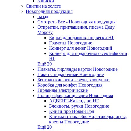
Записки
Свитки на холсте
Новогодняя продукция
назад
Смотреть Все - Новогодняя продукция
Открытки, приглашения, письма Деду
Морозу
Бирки д/ подарков, подвески НГ
Грамоты Новогодние
Конверт для денег Новогодний
Конверт для подарочного сертификата
НГ
Ещё 20
Плакаты, гирлянды картон Новогодние
Пакеты подарочные Новогодние
Бенгальские огни, свечи, хлопушки
Коробка для конфет Новогодняя
Гирлянды электрические
Полиграфия, канцелярия Новогодняя
АДВЕНТ-Календари НГ
Блокноты, ручки Новогодние
Книги про Новый Год
Книжки с наклейками, стикеры, игры,
квесты Новогодние
Ещё 20