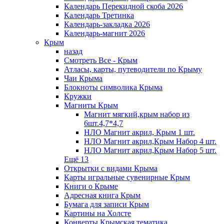
Календарь Перекидной скоба 2026
Календарь Третинка
Календарь-закладка 2026
Календарь-магнит 2026
Крым
назад
Смотреть Все - Крым
Атласы, карты, путеводители по Крыму
Чаи Крыма
Блокноты символика Крыма
Кружки
Магниты Крым
Магнит мягкий,крым набор из
6шт.4,7*4,7
НЛО Магнит акрил, Крым 1 шт.
НЛО Магнит акрил,Крым Набор 4 шт.
НЛО Магнит акрил,Крым Набор 5 шт.
Ещё 13
Открытки с видами Крыма
Карты игральные сувенирные Крым
Книги о Крыме
Адресная книга Крым
Бумага для записи Крым
Картины на Холсте
Конверты Крымская тематика