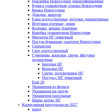
Наклейки Новогодние декор/оформление
Бумага упаковочная, пленка Новогодняя
Венки Новогодние
Дождик, мишура
Елки искусственные, веточки декоративные
Игрушки елочные, декор
Колпаки, мешки тканевые
Коробка упаковочная Новогодняя
Магниты НГ тематикой
Посуда бумажная, скатерти Новогодние
Серпантин
Снег искусственный
Сувениры, копилки, свечи, фигурки
подарочные
Брелоки НГ
Копилки НГ
Свечи, подсвечники НГ
Посуда с НГ тематикой
Ещё 20
Украшения из фольги
Украшения на скотче
Украшения напольные
Шары латекс НГ
Календарная продукция на 2027
назад