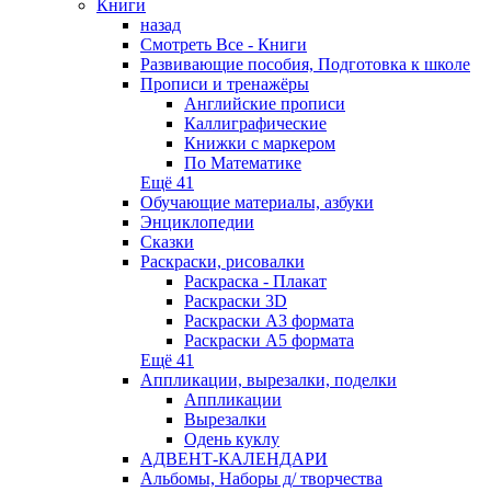
Книги
назад
Смотреть Все - Книги
Развивающие пособия, Подготовка к школе
Прописи и тренажёры
Английские прописи
Каллиграфические
Книжки с маркером
По Математике
Ещё 41
Обучающие материалы, азбуки
Энциклопедии
Сказки
Раскраски, рисовалки
Раскраска - Плакат
Раскраски 3D
Раскраски А3 формата
Раскраски А5 формата
Ещё 41
Аппликации, вырезалки, поделки
Аппликации
Вырезалки
Одень куклу
АДВЕНТ-КАЛЕНДАРИ
Альбомы, Наборы д/ творчества