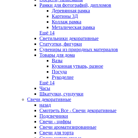
Рамки для фотографий, дипломов
Деревянная рамка
Картины 3Д
Коллаж рамка
Металическая рамка
Ещё 14
Светильники декоративные
Статуэтки, фигурки
Сувениры из природных материалов
Товары для дома
Вазы
Кухонная утварь, разное
Посуда
Рукоделие
Ещё 14
Часы
Шкатулки, сундучки
Свечи декоративные
назад
Смотреть Все - Свечи декоративные
Подсвечники
Свечи - цифры
Свечи ароматизированные
Свечи для торта