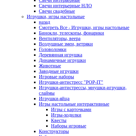
Свечи интерьерные
Свечи интерьерные НЛО
Свечи свадебные
Игрушки, игры настольные
назад
Смотреть Все - Игрушки, игры настольные
Бинокли, телескопы, фонарики
Вентиляторы, веера
Воздушные змеи, ветряки
Головоломки
Деревянная игрушка
Динамичные игрушки
Животные
Заводные игрушки
Игровые наборы
Игрушки-антистресс "POP-IT"
Игрушки-антистрессы, мнушки-игрушки,
слаймы
Игрушки-яйца
Игры настольные интерактивные
Игры с карточками
Игры-ходилки
Квесты
Наборы игровые
Конструкторы