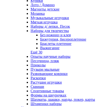
Кубики
Лото / Домино
Магниты детские
Мозаика
Музыкальные игрушки
Мягкая игрушка
Наборы д/ лепки. Песок
Наборы для творчества
Без ножниц и клея
Бижутерия, бисероплетение
Браслеты плетение
Выжигание
Ещё 30
Опыты научные наборы
Песочница, пляж
Приколы
Пузыри мыльные
Развивающие коврики
Раскопки
Растущие игрушки
Сквиши
Спортивные товары
Формы на шнурочках
Шахматы, шашки, нарды, покер, карты
Штампики наборы