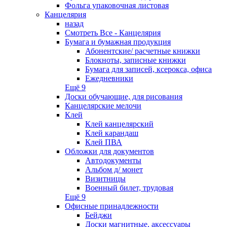
Фольга упаковочная листовая
Канцелярия
назад
Смотреть Все - Канцелярия
Бумага и бумажная продукция
Абонентские/ расчетные книжки
Блокноты, записные книжки
Бумага для записей, ксерокса, офиса
Ежедневники
Ещё 9
Доски обучающие, для рисования
Канцелярские мелочи
Клей
Клей канцелярский
Клей карандаш
Клей ПВА
Обложки для документов
Автодокументы
Альбом д/ монет
Визитницы
Военный билет, трудовая
Ещё 9
Офисные принадлежности
Бейджи
Доски магнитные, аксессуары