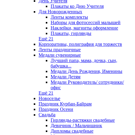
День Учителя
Плакаты ко Дню Учителя
Для Новорожденных
Ленты комплекты
Наборы для фотосессий малышей
Наклейки, магниты оформление
Плакаты, гирлянды
Ещё 21
Корпоративы, полиграфия для торжеств
Ленты праздничные
Медали сувенирные
Лучший папа, мама, дочка, сын,
бабушка...
Медали День Рождения, Именины
Медали Детям
Медали Руководитель/ сотрудники/
офис
Ещё 21
Новоселье
Праздник Курбан-Байрам
Праздник Осени
Свадьба
Гирлянды-растяжки свадебные
Девичник / Мальчишник
Дипломы свадебные