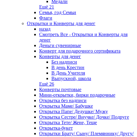
Медали
Ещё 21
Семья, год Семьи
Флаги
Открытки и Конверты для денег
назад
Смотреть Все - Открытки и Конверты для
денег
Деньги сувенирные
Конверт для подарочного сертификата
Конверты для денег
Без надписи
В день Крестин
В День Учителя
Выпускной, школа
Ещё 26
Конверты почтовые
Мини-открытки, бирки подарочные
Открытка без надписи
Открытка Маме/ Бабушке
Открытка Папе/ Дедушке/ Мужу
Открытка Сестре/ Внучке/ Дочке/ Подруге
Открытка Тете/ Жене, Теще
Открытка-букет
Открытки Брату/ Сыну/ Племяннику/ Другу/