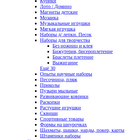
Кубики
Лото / Домино
Магниты детские
Мозаика
Музыкальные игрушки
Мягкая игрушка
Наборы д/ лепки. Песок
Наборы для творчества
Без ножниц и клея
Бижутерия, бисероплетение
Браслеты плетение
Выжигание
Ещё 30
Опыты научные наборы
Песочница, пляж
Приколы
Пузыри мыльные
Развивающие коврики
Раскопки
Растущие игрушки
Сквиши
Спортивные товары
Формы на шнурочках
Шахматы, шашки, нарды, покер, карты
Штампики наборы