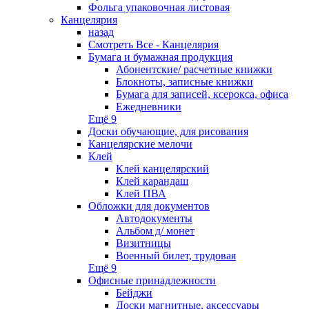
Фольга упаковочная листовая
Канцелярия
назад
Смотреть Все - Канцелярия
Бумага и бумажная продукция
Абонентские/ расчетные книжки
Блокноты, записные книжки
Бумага для записей, ксерокса, офиса
Ежедневники
Ещё 9
Доски обучающие, для рисования
Канцелярские мелочи
Клей
Клей канцелярский
Клей карандаш
Клей ПВА
Обложки для документов
Автодокументы
Альбом д/ монет
Визитницы
Военный билет, трудовая
Ещё 9
Офисные принадлежности
Бейджи
Доски магнитные, аксессуары