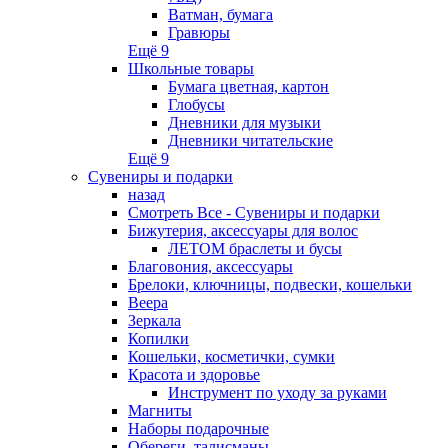
Ватман, бумага
Гравюры
Ещё 9
Школьные товары
Бумага цветная, картон
Глобусы
Дневники для музыки
Дневники читательские
Ещё 9
Сувениры и подарки
назад
Смотреть Все - Сувениры и подарки
Бижутерия, аксессуары для волос
ЛЕТОМ браслеты и бусы
Благовония, аксессуары
Брелоки, ключницы, подвески, кошельки
Веера
Зеркала
Копилки
Кошельки, косметички, сумки
Красота и здоровье
Инструмент по уходу за руками
Магниты
Наборы подарочные
Обереги, талисманы