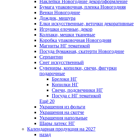
Наклейки Новогодние декор/оформление
Бумага упаковочная, пленка Новогодняя
Венки Новогодние
Дождик, мишура
Елки искусственные, веточки декоративные
Игрушки елочные, декор
Колпаки, мешки тканевые
Коробка упаковочная Новогодняя
Магниты НГ тематикой
Посуда бумажная, скатерти Новогодние
Серпантин
Снег искусственный
Сувениры, копилки, свечи, фигурки
подарочные
Брелоки НГ
Копилки НГ
Свечи, подсвечники НГ
Посуда с НГ тематикой
Ещё 20
Украшения из фольги
Украшения на скотче
Украшения напольные
Шары латекс НГ
Календарная продукция на 2027
назад