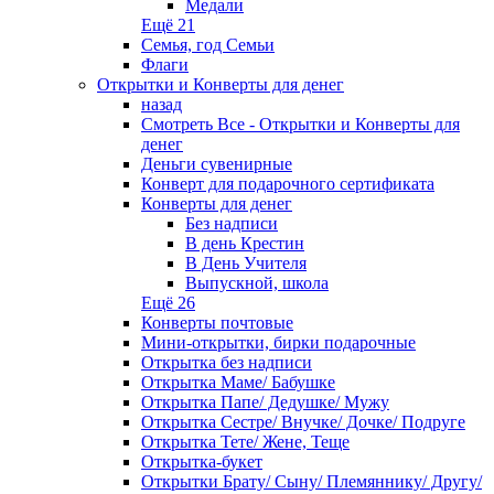
Медали
Ещё 21
Семья, год Семьи
Флаги
Открытки и Конверты для денег
назад
Смотреть Все - Открытки и Конверты для
денег
Деньги сувенирные
Конверт для подарочного сертификата
Конверты для денег
Без надписи
В день Крестин
В День Учителя
Выпускной, школа
Ещё 26
Конверты почтовые
Мини-открытки, бирки подарочные
Открытка без надписи
Открытка Маме/ Бабушке
Открытка Папе/ Дедушке/ Мужу
Открытка Сестре/ Внучке/ Дочке/ Подруге
Открытка Тете/ Жене, Теще
Открытка-букет
Открытки Брату/ Сыну/ Племяннику/ Другу/