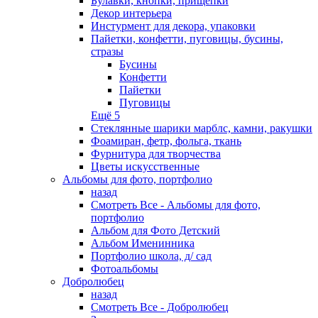
Булавки, кнопки, прищепки
Декор интерьера
Инстурмент для декора, упаковки
Пайетки, конфетти, пуговицы, бусины,
стразы
Бусины
Конфетти
Пайетки
Пуговицы
Ещё 5
Стеклянные шарики марблс, камни, ракушки
Фоамиран, фетр, фольга, ткань
Фурнитура для творчества
Цветы искусственные
Альбомы для фото, портфолио
назад
Смотреть Все - Альбомы для фото,
портфолио
Альбом для Фото Детский
Альбом Именинника
Портфолио школа, д/ сад
Фотоальбомы
Добролюбец
назад
Смотреть Все - Добролюбец