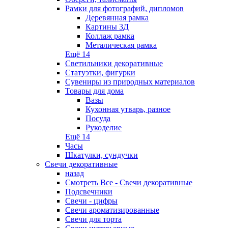
Рамки для фотографий, дипломов
Деревянная рамка
Картины 3Д
Коллаж рамка
Металическая рамка
Ещё 14
Светильники декоративные
Статуэтки, фигурки
Сувениры из природных материалов
Товары для дома
Вазы
Кухонная утварь, разное
Посуда
Рукоделие
Ещё 14
Часы
Шкатулки, сундучки
Свечи декоративные
назад
Смотреть Все - Свечи декоративные
Подсвечники
Свечи - цифры
Свечи ароматизированные
Свечи для торта