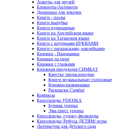
Анкеты для друзей
Блокноты-Активити
Дневники для девочек
Книги - пазлы
Книги вырубка
Книги кулинарные
Книги на Английском языке
Книги на Татарском языке
Книги с крупными БУКВАМИ
Книги с раскрасками, наклейками
Книжки - Панорамки
Книжки на пене
Книжки с глазками
Книжная продукция СИМБАТ
Квесты/ энциклопедии
Книги музыкальные/ голосовые
Книжки-развивашки
Раскраски Симбат
Комиксы
Кроссворды УЦЕНКА
Бурмак уценка
Эма пресс уценка
Кроссворды, судоку, филворды
Кроссворды/ Ребусы ДЕТЯМ/ игры
Литература для Детского сада