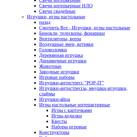
Свечи интерьерные
Свечи интерьерные НЛО
Свечи свадебные
Игрушки, игры настольные
назад
Смотреть Все - Игрушки, игры настольные
Бинокли, телескопы, фонарики
Вентиляторы, веера
Воздушные змеи, ветряки
Головоломки
Деревянная игрушка
Динамичные игрушки
Животные
Заводные игрушки
Игровые наборы
Игрушки-антистресс "POP-IT"
Игрушки-антистрессы, мнушки-игрушки,
слаймы
Игрушки-яйца
Игры настольные интерактивные
Игры с карточками
Игры-ходилки
Квесты
Наборы игровые
Конструкторы