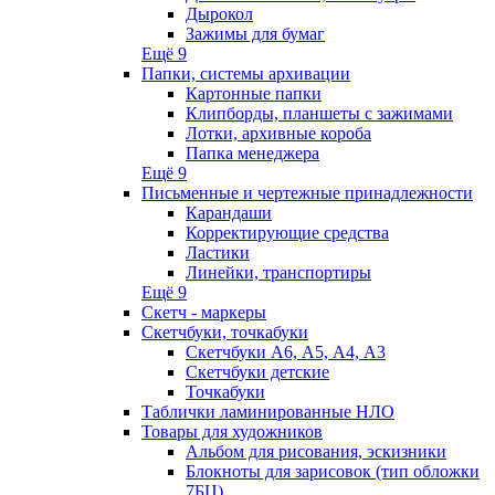
Дырокол
Зажимы для бумаг
Ещё 9
Папки, системы архивации
Картонные папки
Клипборды, планшеты с зажимами
Лотки, архивные короба
Папка менеджера
Ещё 9
Письменные и чертежные принадлежности
Карандаши
Корректирующие средства
Ластики
Линейки, транспортиры
Ещё 9
Скетч - маркеры
Скетчбуки, точкабуки
Скетчбуки А6, А5, А4, А3
Скетчбуки детские
Точкабуки
Таблички ламинированные НЛО
Товары для художников
Альбом для рисования, эскизники
Блокноты для зарисовок (тип обложки
7БЦ)