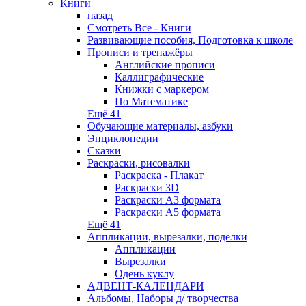
Книги
назад
Смотреть Все - Книги
Развивающие пособия, Подготовка к школе
Прописи и тренажёры
Английские прописи
Каллиграфические
Книжки с маркером
По Математике
Ещё 41
Обучающие материалы, азбуки
Энциклопедии
Сказки
Раскраски, рисовалки
Раскраска - Плакат
Раскраски 3D
Раскраски А3 формата
Раскраски А5 формата
Ещё 41
Аппликации, вырезалки, поделки
Аппликации
Вырезалки
Одень куклу
АДВЕНТ-КАЛЕНДАРИ
Альбомы, Наборы д/ творчества