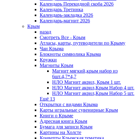
Календарь Перекидной скоба 2026
Календарь Третинка
Календарь-закладка 2026
Календарь-магнит 2026
Крым
назад
Смотреть Все - Крым
Атласы, карты, путеводители по Крыму
Чаи Крыма
Блокноты символика Крыма
Кружки
Магниты Крым
Магнит мягкий,крым набор из
6шт.4,7*4,7
НЛО Магнит акрил, Крым 1 шт.
НЛО Магнит акрил,Крым Набор 4 шт.
НЛО Магнит акрил,Крым Набор 5 шт.
Ещё 13
Открытки с видами Крыма
Карты игральные сувенирные Крым
Книги о Крыме
Адресная книга Крым
Бумага для записи Крым
Картины на Холсте
Конверты Крымская тематика