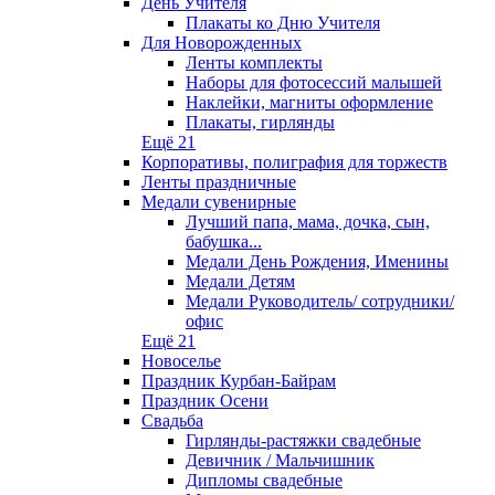
День Учителя
Плакаты ко Дню Учителя
Для Новорожденных
Ленты комплекты
Наборы для фотосессий малышей
Наклейки, магниты оформление
Плакаты, гирлянды
Ещё 21
Корпоративы, полиграфия для торжеств
Ленты праздничные
Медали сувенирные
Лучший папа, мама, дочка, сын,
бабушка...
Медали День Рождения, Именины
Медали Детям
Медали Руководитель/ сотрудники/
офис
Ещё 21
Новоселье
Праздник Курбан-Байрам
Праздник Осени
Свадьба
Гирлянды-растяжки свадебные
Девичник / Мальчишник
Дипломы свадебные