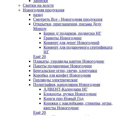
Записки
Свитки на холсте
Новогодняя продукция
назад
Смотреть Все - Новогодняя продукция
Открытки, приглашения, письма Деду
Морозу
Бирки д/ подарков, подвески НГ
Грамоты Новогодние
Конверт для денег Новогодний
Конверт для подарочного сертификата
НГ
Ещё 20
Плакаты, гирлянды картон Новогодние
Пакеты подарочные Новогодние
Бенгальские огни, свечи, хлопушки
Коробка для конфет Новогодняя
Гирлянды электрические
Полиграфия, канцелярия Новогодняя
АДВЕНТ-Календари НГ
Блокноты, ручки Новогодние
Книги про Новый Год
Книжки с наклейками, стикеры, игры,
квесты Новогодние
Ещё 20