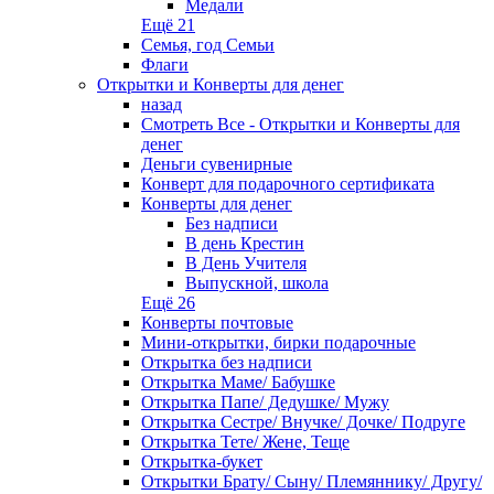
Медали
Ещё 21
Семья, год Семьи
Флаги
Открытки и Конверты для денег
назад
Смотреть Все - Открытки и Конверты для
денег
Деньги сувенирные
Конверт для подарочного сертификата
Конверты для денег
Без надписи
В день Крестин
В День Учителя
Выпускной, школа
Ещё 26
Конверты почтовые
Мини-открытки, бирки подарочные
Открытка без надписи
Открытка Маме/ Бабушке
Открытка Папе/ Дедушке/ Мужу
Открытка Сестре/ Внучке/ Дочке/ Подруге
Открытка Тете/ Жене, Теще
Открытка-букет
Открытки Брату/ Сыну/ Племяннику/ Другу/