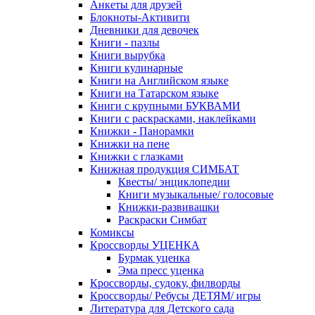
Анкеты для друзей
Блокноты-Активити
Дневники для девочек
Книги - пазлы
Книги вырубка
Книги кулинарные
Книги на Английском языке
Книги на Татарском языке
Книги с крупными БУКВАМИ
Книги с раскрасками, наклейками
Книжки - Панорамки
Книжки на пене
Книжки с глазками
Книжная продукция СИМБАТ
Квесты/ энциклопедии
Книги музыкальные/ голосовые
Книжки-развивашки
Раскраски Симбат
Комиксы
Кроссворды УЦЕНКА
Бурмак уценка
Эма пресс уценка
Кроссворды, судоку, филворды
Кроссворды/ Ребусы ДЕТЯМ/ игры
Литература для Детского сада