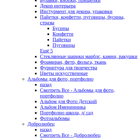
Булавки, кнопки, прищепки
Декор интерьера
Инстурмент для декора, упаковки
Пайетки, конфетти, пуговицы, бусины,
стразы
Бусины
Конфетти
Пайетки
Пуговицы
Ещё 5
Стеклянные шарики марблс, камни, ракушки
Фоамиран, фетр, фольга, ткань
Фурнитура для творчества
Цветы искусственные
Альбомы для фото, портфолио
назад
Смотреть Все - Альбомы для фото,
портфолио
Альбом для Фото Детский
Альбом Именинника
Портфолио школа, д/ сад
Фотоальбомы
Добролюбец
назад
Смотреть Все - Добролюбец