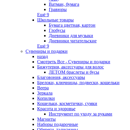
Ватман, бумага
Гравюры
Ещё 9
Школьные товары
Бумага цветная, картон
Глобусы
Дневники для музыки
Дневники читательские
Ещё 9
Сувениры и подарки
назад
Смотреть Все - Сувениры и подарки
Бижутерия, аксессуары для волос
ЛЕТОМ браслеты и бусы
Благовония, аксессуары
Брелоки, ключницы, подвески, кошельки
Веера
Зеркала
Копилки
Кошельки, косметички, сумки
Красота и здоровье
Инструмент по уходу за руками
Магниты
Наборы подарочные
Обереги, талисманы