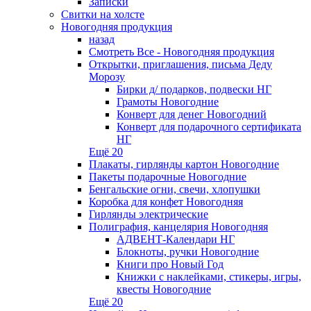
Записки
Свитки на холсте
Новогодняя продукция
назад
Смотреть Все - Новогодняя продукция
Открытки, приглашения, письма Деду
Морозу
Бирки д/ подарков, подвески НГ
Грамоты Новогодние
Конверт для денег Новогодний
Конверт для подарочного сертификата
НГ
Ещё 20
Плакаты, гирлянды картон Новогодние
Пакеты подарочные Новогодние
Бенгальские огни, свечи, хлопушки
Коробка для конфет Новогодняя
Гирлянды электрические
Полиграфия, канцелярия Новогодняя
АДВЕНТ-Календари НГ
Блокноты, ручки Новогодние
Книги про Новый Год
Книжки с наклейками, стикеры, игры,
квесты Новогодние
Ещё 20