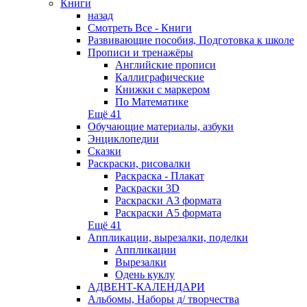
Книги
назад
Смотреть Все - Книги
Развивающие пособия, Подготовка к школе
Прописи и тренажёры
Английские прописи
Каллиграфические
Книжки с маркером
По Математике
Ещё 41
Обучающие материалы, азбуки
Энциклопедии
Сказки
Раскраски, рисовалки
Раскраска - Плакат
Раскраски 3D
Раскраски А3 формата
Раскраски А5 формата
Ещё 41
Аппликации, вырезалки, поделки
Аппликации
Вырезалки
Одень куклу
АДВЕНТ-КАЛЕНДАРИ
Альбомы, Наборы д/ творчества