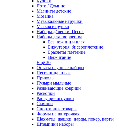
Кубики
Лото / Домино
Магниты детские
Мозаика
Музыкальные игрушки
Мягкая игрушка
Наборы д/ лепки. Песок
Наборы для творчества
Без ножниц и клея
Бижутерия, бисероплетение
Браслеты плетение
Выжигание
Ещё 30
Опыты научные наборы
Песочница, пляж
Приколы
Пузыри мыльные
Развивающие коврики
Раскопки
Растущие игрушки
Сквиши
Спортивные товары
Формы на шнурочках
Шахматы, шашки, нарды, покер, карты
Штампики наборы