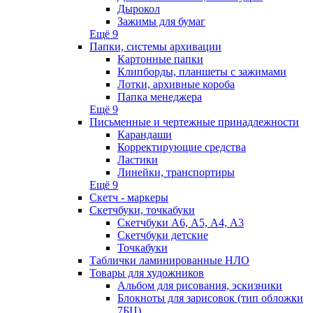
Дырокол
Зажимы для бумаг
Ещё 9
Папки, системы архивации
Картонные папки
Клипборды, планшеты с зажимами
Лотки, архивные короба
Папка менеджера
Ещё 9
Письменные и чертежные принадлежности
Карандаши
Корректирующие средства
Ластики
Линейки, транспортиры
Ещё 9
Скетч - маркеры
Скетчбуки, точкабуки
Скетчбуки А6, А5, А4, А3
Скетчбуки детские
Точкабуки
Таблички ламинированные НЛО
Товары для художников
Альбом для рисования, эскизники
Блокноты для зарисовок (тип обложки
7БЦ)