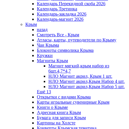
Календарь Перекидной скоба 2026
Календарь Третинка
Календарь-закладка 2026
Календарь-магнит 2026
Крым
назад
Смотреть Все - Крым
Атласы, карты, путеводители по Крыму
Чаи Крыма
Блокноты символика Крыма
Кружки
Магниты Крым
Магнит мягкий,крым набор из
6шт.4,7*4,7
НЛО Магнит акрил, Крым 1 шт.
НЛО Магнит акрил,Крым Набор 4 шт.
НЛО Магнит акрил,Крым Набор 5 шт.
Ещё 13
Открытки с видами Крыма
Карты игральные сувенирные Крым
Книги о Крыме
Адресная книга Крым
Бумага для записи Крым
Картины на Холсте
Конверты Крымская тематика