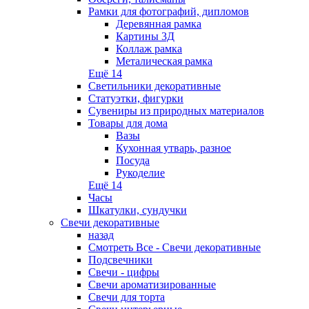
Рамки для фотографий, дипломов
Деревянная рамка
Картины 3Д
Коллаж рамка
Металическая рамка
Ещё 14
Светильники декоративные
Статуэтки, фигурки
Сувениры из природных материалов
Товары для дома
Вазы
Кухонная утварь, разное
Посуда
Рукоделие
Ещё 14
Часы
Шкатулки, сундучки
Свечи декоративные
назад
Смотреть Все - Свечи декоративные
Подсвечники
Свечи - цифры
Свечи ароматизированные
Свечи для торта