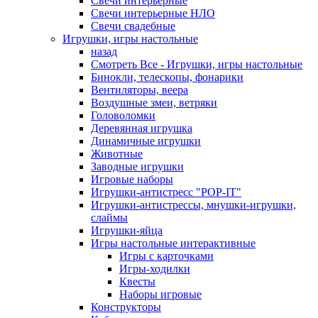
Свечи интерьерные
Свечи интерьерные НЛО
Свечи свадебные
Игрушки, игры настольные
назад
Смотреть Все - Игрушки, игры настольные
Бинокли, телескопы, фонарики
Вентиляторы, веера
Воздушные змеи, ветряки
Головоломки
Деревянная игрушка
Динамичные игрушки
Животные
Заводные игрушки
Игровые наборы
Игрушки-антистресс "POP-IT"
Игрушки-антистрессы, мнушки-игрушки,
слаймы
Игрушки-яйца
Игры настольные интерактивные
Игры с карточками
Игры-ходилки
Квесты
Наборы игровые
Конструкторы