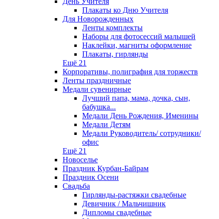
День Учителя
Плакаты ко Дню Учителя
Для Новорожденных
Ленты комплекты
Наборы для фотосессий малышей
Наклейки, магниты оформление
Плакаты, гирлянды
Ещё 21
Корпоративы, полиграфия для торжеств
Ленты праздничные
Медали сувенирные
Лучший папа, мама, дочка, сын,
бабушка...
Медали День Рождения, Именины
Медали Детям
Медали Руководитель/ сотрудники/
офис
Ещё 21
Новоселье
Праздник Курбан-Байрам
Праздник Осени
Свадьба
Гирлянды-растяжки свадебные
Девичник / Мальчишник
Дипломы свадебные