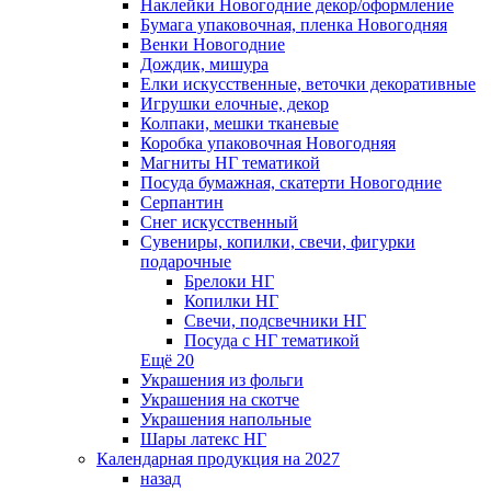
Наклейки Новогодние декор/оформление
Бумага упаковочная, пленка Новогодняя
Венки Новогодние
Дождик, мишура
Елки искусственные, веточки декоративные
Игрушки елочные, декор
Колпаки, мешки тканевые
Коробка упаковочная Новогодняя
Магниты НГ тематикой
Посуда бумажная, скатерти Новогодние
Серпантин
Снег искусственный
Сувениры, копилки, свечи, фигурки
подарочные
Брелоки НГ
Копилки НГ
Свечи, подсвечники НГ
Посуда с НГ тематикой
Ещё 20
Украшения из фольги
Украшения на скотче
Украшения напольные
Шары латекс НГ
Календарная продукция на 2027
назад