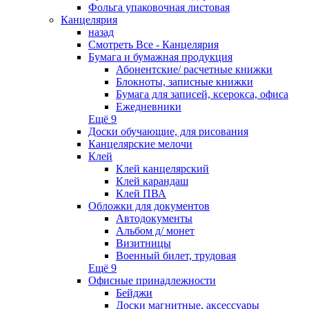
Фольга упаковочная листовая
Канцелярия
назад
Смотреть Все - Канцелярия
Бумага и бумажная продукция
Абонентские/ расчетные книжки
Блокноты, записные книжки
Бумага для записей, ксерокса, офиса
Ежедневники
Ещё 9
Доски обучающие, для рисования
Канцелярские мелочи
Клей
Клей канцелярский
Клей карандаш
Клей ПВА
Обложки для документов
Автодокументы
Альбом д/ монет
Визитницы
Военный билет, трудовая
Ещё 9
Офисные принадлежности
Бейджи
Доски магнитные, аксессуары