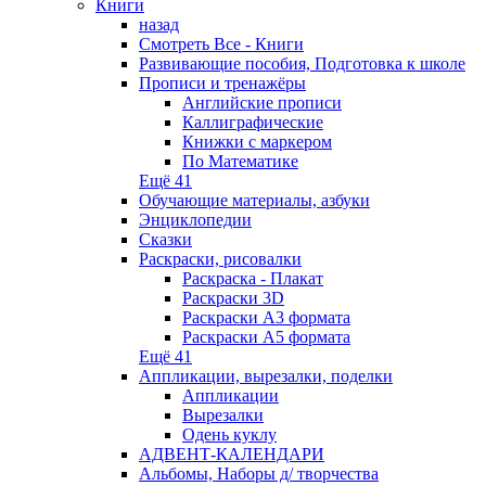
Книги
назад
Смотреть Все - Книги
Развивающие пособия, Подготовка к школе
Прописи и тренажёры
Английские прописи
Каллиграфические
Книжки с маркером
По Математике
Ещё 41
Обучающие материалы, азбуки
Энциклопедии
Сказки
Раскраски, рисовалки
Раскраска - Плакат
Раскраски 3D
Раскраски А3 формата
Раскраски А5 формата
Ещё 41
Аппликации, вырезалки, поделки
Аппликации
Вырезалки
Одень куклу
АДВЕНТ-КАЛЕНДАРИ
Альбомы, Наборы д/ творчества