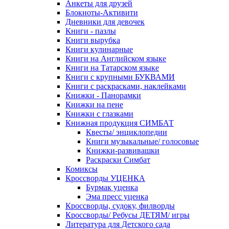
Анкеты для друзей
Блокноты-Активити
Дневники для девочек
Книги - пазлы
Книги вырубка
Книги кулинарные
Книги на Английском языке
Книги на Татарском языке
Книги с крупными БУКВАМИ
Книги с раскрасками, наклейками
Книжки - Панорамки
Книжки на пене
Книжки с глазками
Книжная продукция СИМБАТ
Квесты/ энциклопедии
Книги музыкальные/ голосовые
Книжки-развивашки
Раскраски Симбат
Комиксы
Кроссворды УЦЕНКА
Бурмак уценка
Эма пресс уценка
Кроссворды, судоку, филворды
Кроссворды/ Ребусы ДЕТЯМ/ игры
Литература для Детского сада