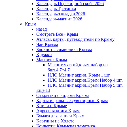
Календарь Перекидной скоба 2026
Календарь Третинка
Календарь-закладка 2026
Календарь-магнит 2026
Крым
назад
Смотреть Все - Крым
Атласы, карты, путеводители по Крыму
Чаи Крыма
Блокноты символика Крыма
Кружки
Магниты Крым
Магнит мягкий,крым набор из
6шт.4,7*4,7
НЛО Магнит акрил, Крым 1 шт.
НЛО Магнит акрил,Крым Набор 4 шт.
НЛО Магнит акрил,Крым Набор 5 шт.
Ещё 13
Открытки с видами Крыма
Карты игральные сувенирные Крым
Книги о Крыме
Адресная книга Крым
Бумага для записи Крым
Картины на Холсте
Конверты Крымская тематика