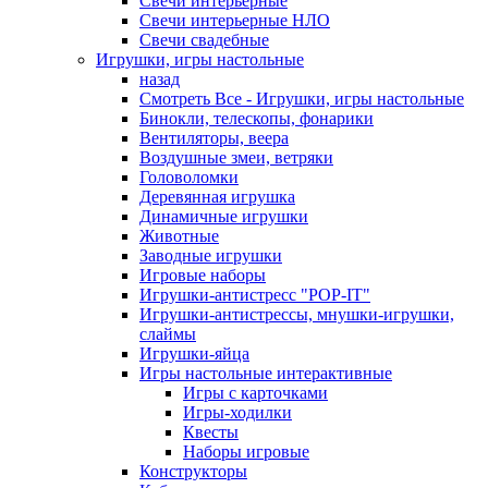
Свечи интерьерные
Свечи интерьерные НЛО
Свечи свадебные
Игрушки, игры настольные
назад
Смотреть Все - Игрушки, игры настольные
Бинокли, телескопы, фонарики
Вентиляторы, веера
Воздушные змеи, ветряки
Головоломки
Деревянная игрушка
Динамичные игрушки
Животные
Заводные игрушки
Игровые наборы
Игрушки-антистресс "POP-IT"
Игрушки-антистрессы, мнушки-игрушки,
слаймы
Игрушки-яйца
Игры настольные интерактивные
Игры с карточками
Игры-ходилки
Квесты
Наборы игровые
Конструкторы