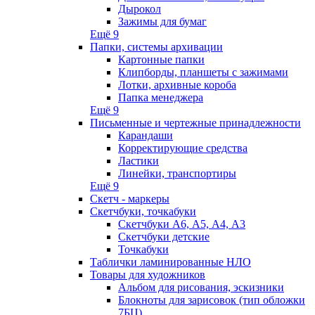
Дырокол
Зажимы для бумаг
Ещё 9
Папки, системы архивации
Картонные папки
Клипборды, планшеты с зажимами
Лотки, архивные короба
Папка менеджера
Ещё 9
Письменные и чертежные принадлежности
Карандаши
Корректирующие средства
Ластики
Линейки, транспортиры
Ещё 9
Скетч - маркеры
Скетчбуки, точкабуки
Скетчбуки А6, А5, А4, А3
Скетчбуки детские
Точкабуки
Таблички ламинированные НЛО
Товары для художников
Альбом для рисования, эскизники
Блокноты для зарисовок (тип обложки
7БЦ)