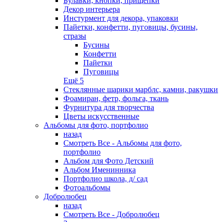
Булавки, кнопки, прищепки
Декор интерьера
Инстурмент для декора, упаковки
Пайетки, конфетти, пуговицы, бусины,
стразы
Бусины
Конфетти
Пайетки
Пуговицы
Ещё 5
Стеклянные шарики марблс, камни, ракушки
Фоамиран, фетр, фольга, ткань
Фурнитура для творчества
Цветы искусственные
Альбомы для фото, портфолио
назад
Смотреть Все - Альбомы для фото,
портфолио
Альбом для Фото Детский
Альбом Именинника
Портфолио школа, д/ сад
Фотоальбомы
Добролюбец
назад
Смотреть Все - Добролюбец