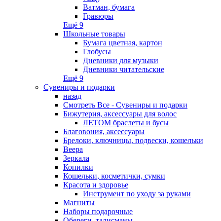
Ватман, бумага
Гравюры
Ещё 9
Школьные товары
Бумага цветная, картон
Глобусы
Дневники для музыки
Дневники читательские
Ещё 9
Сувениры и подарки
назад
Смотреть Все - Сувениры и подарки
Бижутерия, аксессуары для волос
ЛЕТОМ браслеты и бусы
Благовония, аксессуары
Брелоки, ключницы, подвески, кошельки
Веера
Зеркала
Копилки
Кошельки, косметички, сумки
Красота и здоровье
Инструмент по уходу за руками
Магниты
Наборы подарочные
Обереги, талисманы