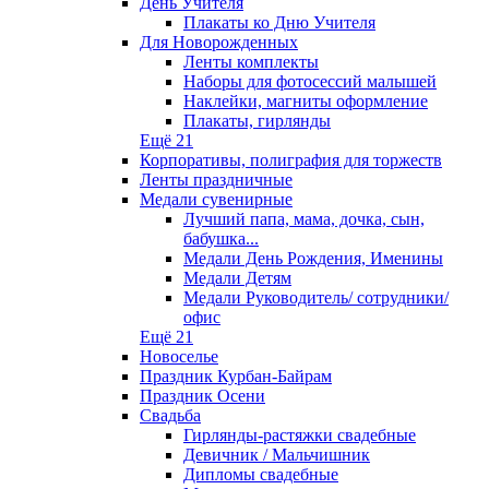
День Учителя
Плакаты ко Дню Учителя
Для Новорожденных
Ленты комплекты
Наборы для фотосессий малышей
Наклейки, магниты оформление
Плакаты, гирлянды
Ещё 21
Корпоративы, полиграфия для торжеств
Ленты праздничные
Медали сувенирные
Лучший папа, мама, дочка, сын,
бабушка...
Медали День Рождения, Именины
Медали Детям
Медали Руководитель/ сотрудники/
офис
Ещё 21
Новоселье
Праздник Курбан-Байрам
Праздник Осени
Свадьба
Гирлянды-растяжки свадебные
Девичник / Мальчишник
Дипломы свадебные