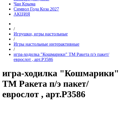
Чаи Крыма
Символ Года Коза 2027
АКЦИЯ
/
Игрушки, игры настольные
/
Игры настольные интерактивные
/
игра-ходилка "Кошмарики" ТМ Ракета п/э пакет/
еврослот , арт.Р3586
игра-ходилка "Кошмарики"
ТМ Ракета п/э пакет/
еврослот , арт.Р3586