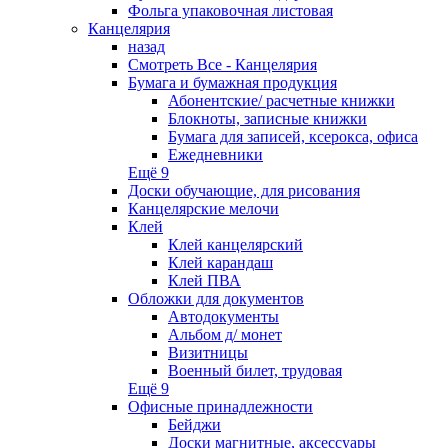
Фольга упаковочная листовая
Канцелярия
назад
Смотреть Все - Канцелярия
Бумага и бумажная продукция
Абонентские/ расчетные книжки
Блокноты, записные книжки
Бумага для записей, ксерокса, офиса
Ежедневники
Ещё 9
Доски обучающие, для рисования
Канцелярские мелочи
Клей
Клей канцелярский
Клей карандаш
Клей ПВА
Обложки для документов
Автодокументы
Альбом д/ монет
Визитницы
Военный билет, трудовая
Ещё 9
Офисные принадлежности
Бейджи
Доски магнитные, аксессуары