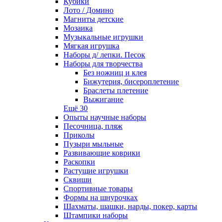
Кубики
Лото / Домино
Магниты детские
Мозаика
Музыкальные игрушки
Мягкая игрушка
Наборы д/ лепки. Песок
Наборы для творчества
Без ножниц и клея
Бижутерия, бисероплетение
Браслеты плетение
Выжигание
Ещё 30
Опыты научные наборы
Песочница, пляж
Приколы
Пузыри мыльные
Развивающие коврики
Раскопки
Растущие игрушки
Сквиши
Спортивные товары
Формы на шнурочках
Шахматы, шашки, нарды, покер, карты
Штампики наборы