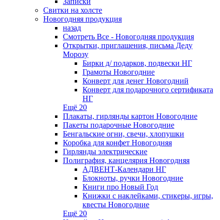
Записки
Свитки на холсте
Новогодняя продукция
назад
Смотреть Все - Новогодняя продукция
Открытки, приглашения, письма Деду
Морозу
Бирки д/ подарков, подвески НГ
Грамоты Новогодние
Конверт для денег Новогодний
Конверт для подарочного сертификата
НГ
Ещё 20
Плакаты, гирлянды картон Новогодние
Пакеты подарочные Новогодние
Бенгальские огни, свечи, хлопушки
Коробка для конфет Новогодняя
Гирлянды электрические
Полиграфия, канцелярия Новогодняя
АДВЕНТ-Календари НГ
Блокноты, ручки Новогодние
Книги про Новый Год
Книжки с наклейками, стикеры, игры,
квесты Новогодние
Ещё 20