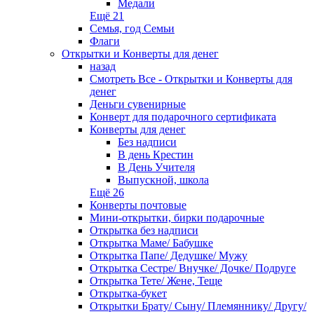
Медали
Ещё 21
Семья, год Семьи
Флаги
Открытки и Конверты для денег
назад
Смотреть Все - Открытки и Конверты для
денег
Деньги сувенирные
Конверт для подарочного сертификата
Конверты для денег
Без надписи
В день Крестин
В День Учителя
Выпускной, школа
Ещё 26
Конверты почтовые
Мини-открытки, бирки подарочные
Открытка без надписи
Открытка Маме/ Бабушке
Открытка Папе/ Дедушке/ Мужу
Открытка Сестре/ Внучке/ Дочке/ Подруге
Открытка Тете/ Жене, Теще
Открытка-букет
Открытки Брату/ Сыну/ Племяннику/ Другу/