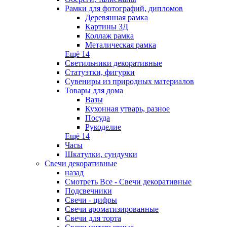
Рамки для фотографий, дипломов
Деревянная рамка
Картины 3Д
Коллаж рамка
Металическая рамка
Ещё 14
Светильники декоративные
Статуэтки, фигурки
Сувениры из природных материалов
Товары для дома
Вазы
Кухонная утварь, разное
Посуда
Рукоделие
Ещё 14
Часы
Шкатулки, сундучки
Свечи декоративные
назад
Смотреть Все - Свечи декоративные
Подсвечники
Свечи - цифры
Свечи ароматизированные
Свечи для торта