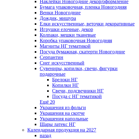
Наклейки Новогодние декор/оформление
Бумага упаковочная, пленка Новогодняя
Венки Новогодние
Дождик, мишура
Елки искусственные, веточки декоративные
Игрушки елочные, декор
Колпаки, мешки тканевые
Коробка упаковочная Новогодняя
Магниты НГ тематикой
Посуда бумажная, скатерти Новогодние
Серпантин
Снег искусственный
Сувениры, копилки, свечи, фигурки
подарочные
Брелоки НГ
Копилки НГ
Свечи, подсвечники НГ
Посуда с НГ тематикой
Ещё 20
Украшения из фольги
Украшения на скотче
Украшения напольные
Шары латекс НГ
Календарная продукция на 2027
назад