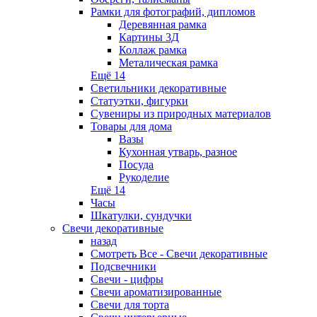
Рамки для фотографий, дипломов
Деревянная рамка
Картины 3Д
Коллаж рамка
Металическая рамка
Ещё 14
Светильники декоративные
Статуэтки, фигурки
Сувениры из природных материалов
Товары для дома
Вазы
Кухонная утварь, разное
Посуда
Рукоделие
Ещё 14
Часы
Шкатулки, сундучки
Свечи декоративные
назад
Смотреть Все - Свечи декоративные
Подсвечники
Свечи - цифры
Свечи ароматизированные
Свечи для торта