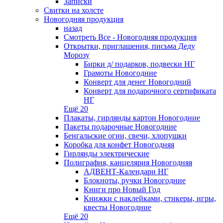
Записки
Свитки на холсте
Новогодняя продукция
назад
Смотреть Все - Новогодняя продукция
Открытки, приглашения, письма Деду
Морозу
Бирки д/ подарков, подвески НГ
Грамоты Новогодние
Конверт для денег Новогодний
Конверт для подарочного сертификата
НГ
Ещё 20
Плакаты, гирлянды картон Новогодние
Пакеты подарочные Новогодние
Бенгальские огни, свечи, хлопушки
Коробка для конфет Новогодняя
Гирлянды электрические
Полиграфия, канцелярия Новогодняя
АДВЕНТ-Календари НГ
Блокноты, ручки Новогодние
Книги про Новый Год
Книжки с наклейками, стикеры, игры,
квесты Новогодние
Ещё 20