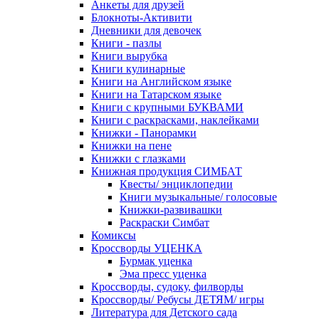
Анкеты для друзей
Блокноты-Активити
Дневники для девочек
Книги - пазлы
Книги вырубка
Книги кулинарные
Книги на Английском языке
Книги на Татарском языке
Книги с крупными БУКВАМИ
Книги с раскрасками, наклейками
Книжки - Панорамки
Книжки на пене
Книжки с глазками
Книжная продукция СИМБАТ
Квесты/ энциклопедии
Книги музыкальные/ голосовые
Книжки-развивашки
Раскраски Симбат
Комиксы
Кроссворды УЦЕНКА
Бурмак уценка
Эма пресс уценка
Кроссворды, судоку, филворды
Кроссворды/ Ребусы ДЕТЯМ/ игры
Литература для Детского сада