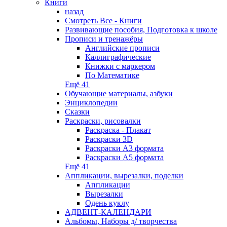
Книги
назад
Смотреть Все - Книги
Развивающие пособия, Подготовка к школе
Прописи и тренажёры
Английские прописи
Каллиграфические
Книжки с маркером
По Математике
Ещё 41
Обучающие материалы, азбуки
Энциклопедии
Сказки
Раскраски, рисовалки
Раскраска - Плакат
Раскраски 3D
Раскраски А3 формата
Раскраски А5 формата
Ещё 41
Аппликации, вырезалки, поделки
Аппликации
Вырезалки
Одень куклу
АДВЕНТ-КАЛЕНДАРИ
Альбомы, Наборы д/ творчества