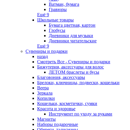
Ватман, бумага
Гравюры
Ещё 9
Школьные товары
Бумага цветная, картон
Глобусы
Дневники для музыки
Дневники читательские
Ещё 9
Сувениры и подарки
назад
Смотреть Все - Сувениры и подарки
Бижутерия, аксессуары для волос
ЛЕТОМ браслеты и бусы
Благовония, аксессуары
Брелоки, ключницы, подвески, кошельки
Веера
Зеркала
Копилки
Кошельки, косметички, сумки
Красота и здоровье
Инструмент по уходу за руками
Магниты
Наборы подарочные
Обереги, талисманы