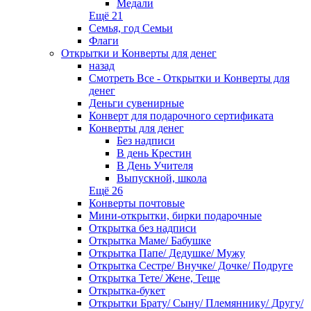
Медали
Ещё 21
Семья, год Семьи
Флаги
Открытки и Конверты для денег
назад
Смотреть Все - Открытки и Конверты для
денег
Деньги сувенирные
Конверт для подарочного сертификата
Конверты для денег
Без надписи
В день Крестин
В День Учителя
Выпускной, школа
Ещё 26
Конверты почтовые
Мини-открытки, бирки подарочные
Открытка без надписи
Открытка Маме/ Бабушке
Открытка Папе/ Дедушке/ Мужу
Открытка Сестре/ Внучке/ Дочке/ Подруге
Открытка Тете/ Жене, Теще
Открытка-букет
Открытки Брату/ Сыну/ Племяннику/ Другу/