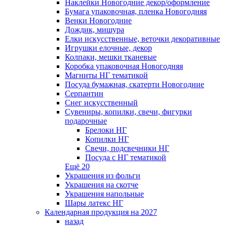
Наклейки Новогодние декор/оформление
Бумага упаковочная, пленка Новогодняя
Венки Новогодние
Дождик, мишура
Елки искусственные, веточки декоративные
Игрушки елочные, декор
Колпаки, мешки тканевые
Коробка упаковочная Новогодняя
Магниты НГ тематикой
Посуда бумажная, скатерти Новогодние
Серпантин
Снег искусственный
Сувениры, копилки, свечи, фигурки
подарочные
Брелоки НГ
Копилки НГ
Свечи, подсвечники НГ
Посуда с НГ тематикой
Ещё 20
Украшения из фольги
Украшения на скотче
Украшения напольные
Шары латекс НГ
Календарная продукция на 2027
назад