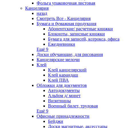
Фольга упаковочная листовая
Канцелярия
назад
Смотреть Все - Канцелярия
Бумага и бумажная продукция
Абонентские/ расчетные книжки
Блокноты, записные книжки
Бумага для записей, ксерокса, офиса
Ежедневники
Ещё 9
Доски обучающие, для рисования
Канцелярские мелочи
Клей
Клей канцелярский
Клей карандаш
Клей ПВА
Обложки для документов
Автодокументы
Альбом д/ монет
Визитницы
Военный билет, трудовая
Ещё 9
Офисные принадлежности
Бейджи
Доски магнитные, аксессуары