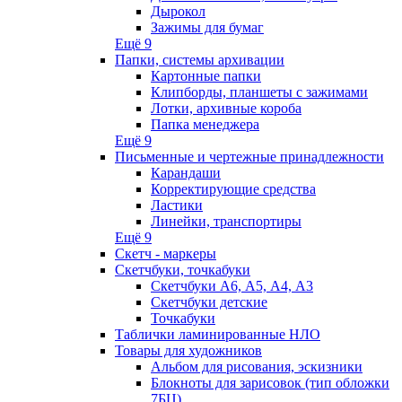
Дырокол
Зажимы для бумаг
Ещё 9
Папки, системы архивации
Картонные папки
Клипборды, планшеты с зажимами
Лотки, архивные короба
Папка менеджера
Ещё 9
Письменные и чертежные принадлежности
Карандаши
Корректирующие средства
Ластики
Линейки, транспортиры
Ещё 9
Скетч - маркеры
Скетчбуки, точкабуки
Скетчбуки А6, А5, А4, А3
Скетчбуки детские
Точкабуки
Таблички ламинированные НЛО
Товары для художников
Альбом для рисования, эскизники
Блокноты для зарисовок (тип обложки
7БЦ)