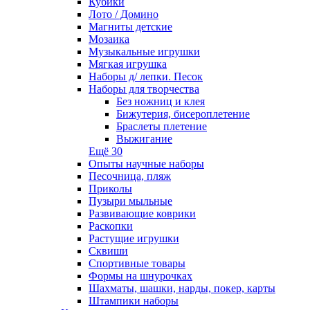
Кубики
Лото / Домино
Магниты детские
Мозаика
Музыкальные игрушки
Мягкая игрушка
Наборы д/ лепки. Песок
Наборы для творчества
Без ножниц и клея
Бижутерия, бисероплетение
Браслеты плетение
Выжигание
Ещё 30
Опыты научные наборы
Песочница, пляж
Приколы
Пузыри мыльные
Развивающие коврики
Раскопки
Растущие игрушки
Сквиши
Спортивные товары
Формы на шнурочках
Шахматы, шашки, нарды, покер, карты
Штампики наборы