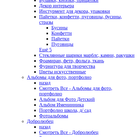
Булавки, кнопки, прищепки
Декор интерьера
Инстурмент для декора, упаковки
Пайетки, конфетти, пуговицы, бусины,
стразы
Бусины
Конфетти
Пайетки
Пуговицы
Ещё 5
Стеклянные шарики марблс, камни, ракушки
Фоамиран, фетр, фольга, ткань
Фурнитура для творчества
Цветы искусственные
Альбомы для фото, портфолио
назад
Смотреть Все - Альбомы для фото,
портфолио
Альбом для Фото Детский
Альбом Именинника
Портфолио школа, д/ сад
Фотоальбомы
Добролюбец
назад
Смотреть Все - Добролюбец