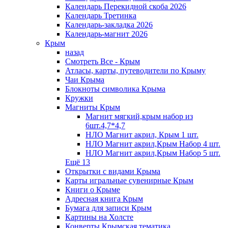
Календарь Перекидной скоба 2026
Календарь Третинка
Календарь-закладка 2026
Календарь-магнит 2026
Крым
назад
Смотреть Все - Крым
Атласы, карты, путеводители по Крыму
Чаи Крыма
Блокноты символика Крыма
Кружки
Магниты Крым
Магнит мягкий,крым набор из
6шт.4,7*4,7
НЛО Магнит акрил, Крым 1 шт.
НЛО Магнит акрил,Крым Набор 4 шт.
НЛО Магнит акрил,Крым Набор 5 шт.
Ещё 13
Открытки с видами Крыма
Карты игральные сувенирные Крым
Книги о Крыме
Адресная книга Крым
Бумага для записи Крым
Картины на Холсте
Конверты Крымская тематика