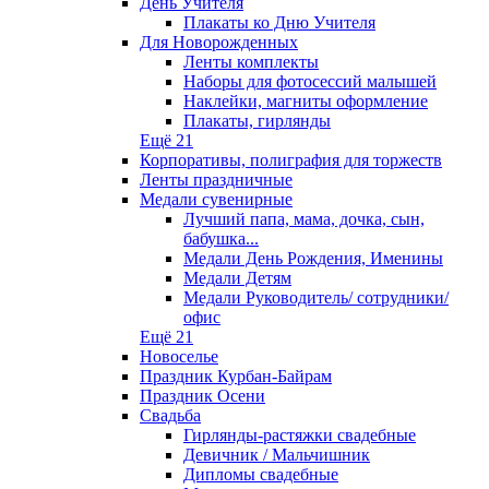
День Учителя
Плакаты ко Дню Учителя
Для Новорожденных
Ленты комплекты
Наборы для фотосессий малышей
Наклейки, магниты оформление
Плакаты, гирлянды
Ещё 21
Корпоративы, полиграфия для торжеств
Ленты праздничные
Медали сувенирные
Лучший папа, мама, дочка, сын,
бабушка...
Медали День Рождения, Именины
Медали Детям
Медали Руководитель/ сотрудники/
офис
Ещё 21
Новоселье
Праздник Курбан-Байрам
Праздник Осени
Свадьба
Гирлянды-растяжки свадебные
Девичник / Мальчишник
Дипломы свадебные