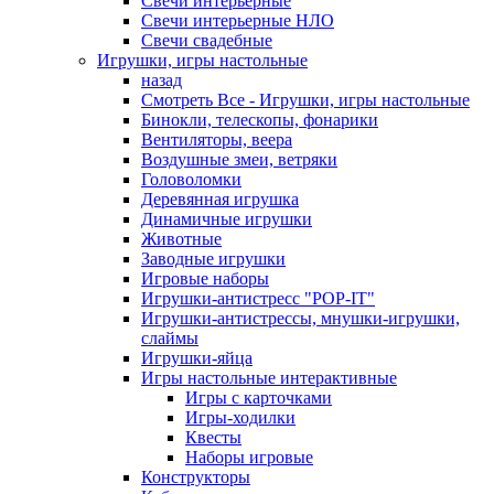
Свечи интерьерные
Свечи интерьерные НЛО
Свечи свадебные
Игрушки, игры настольные
назад
Смотреть Все - Игрушки, игры настольные
Бинокли, телескопы, фонарики
Вентиляторы, веера
Воздушные змеи, ветряки
Головоломки
Деревянная игрушка
Динамичные игрушки
Животные
Заводные игрушки
Игровые наборы
Игрушки-антистресс "POP-IT"
Игрушки-антистрессы, мнушки-игрушки,
слаймы
Игрушки-яйца
Игры настольные интерактивные
Игры с карточками
Игры-ходилки
Квесты
Наборы игровые
Конструкторы