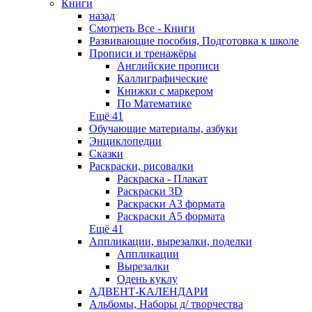
Книги
назад
Смотреть Все - Книги
Развивающие пособия, Подготовка к школе
Прописи и тренажёры
Английские прописи
Каллиграфические
Книжки с маркером
По Математике
Ещё 41
Обучающие материалы, азбуки
Энциклопедии
Сказки
Раскраски, рисовалки
Раскраска - Плакат
Раскраски 3D
Раскраски А3 формата
Раскраски А5 формата
Ещё 41
Аппликации, вырезалки, поделки
Аппликации
Вырезалки
Одень куклу
АДВЕНТ-КАЛЕНДАРИ
Альбомы, Наборы д/ творчества