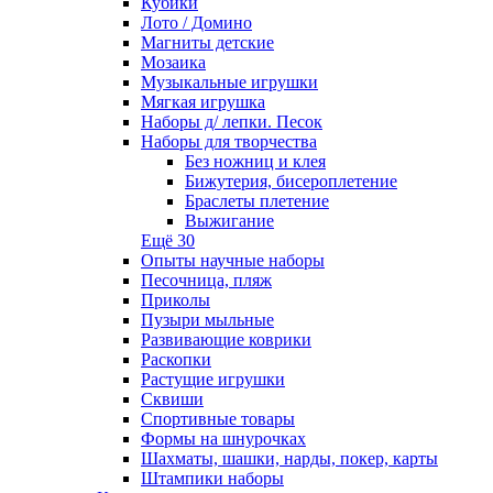
Кубики
Лото / Домино
Магниты детские
Мозаика
Музыкальные игрушки
Мягкая игрушка
Наборы д/ лепки. Песок
Наборы для творчества
Без ножниц и клея
Бижутерия, бисероплетение
Браслеты плетение
Выжигание
Ещё 30
Опыты научные наборы
Песочница, пляж
Приколы
Пузыри мыльные
Развивающие коврики
Раскопки
Растущие игрушки
Сквиши
Спортивные товары
Формы на шнурочках
Шахматы, шашки, нарды, покер, карты
Штампики наборы