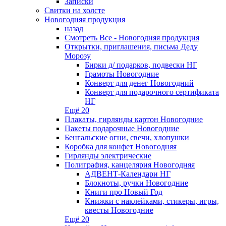
Записки
Свитки на холсте
Новогодняя продукция
назад
Смотреть Все - Новогодняя продукция
Открытки, приглашения, письма Деду
Морозу
Бирки д/ подарков, подвески НГ
Грамоты Новогодние
Конверт для денег Новогодний
Конверт для подарочного сертификата
НГ
Ещё 20
Плакаты, гирлянды картон Новогодние
Пакеты подарочные Новогодние
Бенгальские огни, свечи, хлопушки
Коробка для конфет Новогодняя
Гирлянды электрические
Полиграфия, канцелярия Новогодняя
АДВЕНТ-Календари НГ
Блокноты, ручки Новогодние
Книги про Новый Год
Книжки с наклейками, стикеры, игры,
квесты Новогодние
Ещё 20