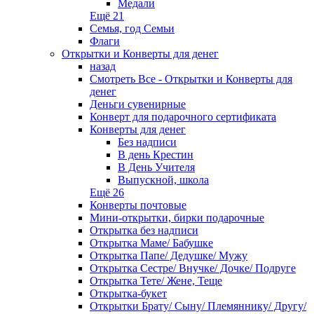
Медали
Ещё 21
Семья, год Семьи
Флаги
Открытки и Конверты для денег
назад
Смотреть Все - Открытки и Конверты для
денег
Деньги сувенирные
Конверт для подарочного сертификата
Конверты для денег
Без надписи
В день Крестин
В День Учителя
Выпускной, школа
Ещё 26
Конверты почтовые
Мини-открытки, бирки подарочные
Открытка без надписи
Открытка Маме/ Бабушке
Открытка Папе/ Дедушке/ Мужу
Открытка Сестре/ Внучке/ Дочке/ Подруге
Открытка Тете/ Жене, Теще
Открытка-букет
Открытки Брату/ Сыну/ Племяннику/ Другу/