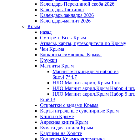
Календарь Перекидной скоба 2026
Календарь Третинка
Календарь-закладка 2026
Календарь-магнит 2026
Крым
назад
Смотреть Все - Крым
Атласы, карты, путеводители по Крыму
Чаи Крыма
Блокноты символика Крыма
Кружки
Магниты Крым
Магнит мягкий,крым набор из
6шт.4,7*4,7
НЛО Магнит акрил, Крым 1 шт.
НЛО Магнит акрил,Крым Набор 4 шт.
НЛО Магнит акрил,Крым Набор 5 шт.
Ещё 13
Открытки с видами Крыма
Карты игральные сувенирные Крым
Книги о Крыме
Адресная книга Крым
Бумага для записи Крым
Картины на Холсте
Конверты Крымская тематика