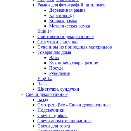
Рамки для фотографий, дипломов
Деревянная рамка
Картины 3Д
Коллаж рамка
Металическая рамка
Ещё 14
Светильники декоративные
Статуэтки, фигурки
Сувениры из природных материалов
Товары для дома
Вазы
Кухонная утварь, разное
Посуда
Рукоделие
Ещё 14
Часы
Шкатулки, сундучки
Свечи декоративные
назад
Смотреть Все - Свечи декоративные
Подсвечники
Свечи - цифры
Свечи ароматизированные
Свечи для торта