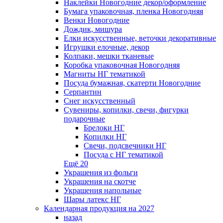
Наклейки Новогодние декор/оформление
Бумага упаковочная, пленка Новогодняя
Венки Новогодние
Дождик, мишура
Елки искусственные, веточки декоративные
Игрушки елочные, декор
Колпаки, мешки тканевые
Коробка упаковочная Новогодняя
Магниты НГ тематикой
Посуда бумажная, скатерти Новогодние
Серпантин
Снег искусственный
Сувениры, копилки, свечи, фигурки
подарочные
Брелоки НГ
Копилки НГ
Свечи, подсвечники НГ
Посуда с НГ тематикой
Ещё 20
Украшения из фольги
Украшения на скотче
Украшения напольные
Шары латекс НГ
Календарная продукция на 2027
назад