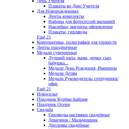
День Учителя
Плакаты ко Дню Учителя
Для Новорожденных
Ленты комплекты
Наборы для фотосессий малышей
Наклейки, магниты оформление
Плакаты, гирлянды
Ещё 21
Корпоративы, полиграфия для торжеств
Ленты праздничные
Медали сувенирные
Лучший папа, мама, дочка, сын,
бабушка...
Медали День Рождения, Именины
Медали Детям
Медали Руководитель/ сотрудники/
офис
Ещё 21
Новоселье
Праздник Курбан-Байрам
Праздник Осени
Свадьба
Гирлянды-растяжки свадебные
Девичник / Мальчишник
Дипломы свадебные