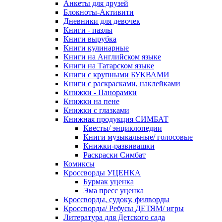
Анкеты для друзей
Блокноты-Активити
Дневники для девочек
Книги - пазлы
Книги вырубка
Книги кулинарные
Книги на Английском языке
Книги на Татарском языке
Книги с крупными БУКВАМИ
Книги с раскрасками, наклейками
Книжки - Панорамки
Книжки на пене
Книжки с глазками
Книжная продукция СИМБАТ
Квесты/ энциклопедии
Книги музыкальные/ голосовые
Книжки-развивашки
Раскраски Симбат
Комиксы
Кроссворды УЦЕНКА
Бурмак уценка
Эма пресс уценка
Кроссворды, судоку, филворды
Кроссворды/ Ребусы ДЕТЯМ/ игры
Литература для Детского сада