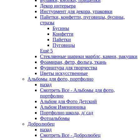
Булавки, кнопки, прищепки
Декор интерьера
Инстурмент для декора, упаковки
Пайетки, конфетти, пуговицы, бусины,
стразы
Бусины
Конфетти
Пайетки
Пуговицы
Ещё 5
Стеклянные шарики марблс, камни, ракушки
Фоамиран, фетр, фольга, ткань
Фурнитура для творчества
Цветы искусственные
Альбомы для фото, портфолио
назад
Смотреть Все - Альбомы для фото,
портфолио
Альбом для Фото Детский
Альбом Именинника
Портфолио школа, д/ сад
Фотоальбомы
Добролюбец
назад
Смотреть Все - Добролюбец