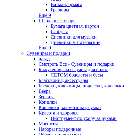
Ватман, бумага
Гравюры
Ещё 9
Школьные товары
Бумага цветная, картон
Глобусы
Дневники для музыки
Дневники читательские
Ещё 9
Сувениры и подарки
назад
Смотреть Все - Сувениры и подарки
Бижутерия, аксессуары для волос
ЛЕТОМ браслеты и бусы
Благовония, аксессуары
Брелоки, ключницы, подвески, кошельки
Веера
Зеркала
Копилки
Кошельки, косметички, сумки
Красота и здоровье
Инструмент по уходу за руками
Магниты
Наборы подарочные
Обереги, талисманы