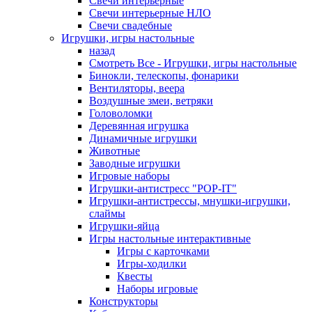
Свечи интерьерные
Свечи интерьерные НЛО
Свечи свадебные
Игрушки, игры настольные
назад
Смотреть Все - Игрушки, игры настольные
Бинокли, телескопы, фонарики
Вентиляторы, веера
Воздушные змеи, ветряки
Головоломки
Деревянная игрушка
Динамичные игрушки
Животные
Заводные игрушки
Игровые наборы
Игрушки-антистресс "POP-IT"
Игрушки-антистрессы, мнушки-игрушки,
слаймы
Игрушки-яйца
Игры настольные интерактивные
Игры с карточками
Игры-ходилки
Квесты
Наборы игровые
Конструкторы