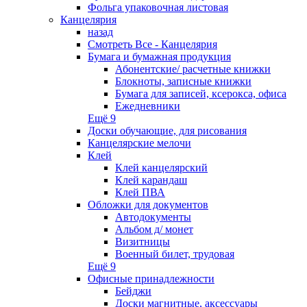
Фольга упаковочная листовая
Канцелярия
назад
Смотреть Все - Канцелярия
Бумага и бумажная продукция
Абонентские/ расчетные книжки
Блокноты, записные книжки
Бумага для записей, ксерокса, офиса
Ежедневники
Ещё 9
Доски обучающие, для рисования
Канцелярские мелочи
Клей
Клей канцелярский
Клей карандаш
Клей ПВА
Обложки для документов
Автодокументы
Альбом д/ монет
Визитницы
Военный билет, трудовая
Ещё 9
Офисные принадлежности
Бейджи
Доски магнитные, аксессуары