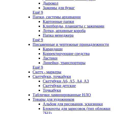
Дырокол
Зажимы для бумаг
Ещё 9
Папки, системы архивации
Картонные папки
Клипборды, планшеты с зажимами
Лотки, архивные короба
Папка менеджера
Ещё 9
Письменные и чертежные принадлежности
Карандаши
Корректирующие средства
Ластики
Линейки, транспортиры
Ещё 9
Скетч - маркеры
Скетчбуки, точкабуки
Скетчбуки А6, А5, А4, А3
Скетчбуки детские
Точкабуки
Таблички ламинированные НЛО
Товары для художников
Альбом для рисования, эскизники
Блокноты для зарисовок (тип обложки
7БЦ)