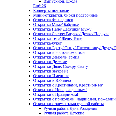
Выпускной, школа
Ещё 26
Конверты почтовые
Мини-открытки, бирки подарочные
Открытка без надписи
Открытка Маме/ Бабушке
Открытка Папе/ Дедушке/ Мужу
Открытка Сестре/ Внучке/ Дочке/ Подруге
Открытка Тете/ Жене, Теще
Открытка-букет
Открытки Брату/ Сыну/ Племяннику/ Другу/ 
Открытки в восточном стиле
Открытки дембель, армия
Открытки Детские
Открытки Дяде, Свекру, Свату
Открытки звуковые
Открытки Именные
Открытки к Юбилею
Открытки с Крестинами, Крестной/ му
Открытки с Новорожденным!
Открытки с Праздником!
Открытки с приколами, надписями, пожелан
Открытки с элементами ручной работы
Ручная работа День Рождения
Ручная работа Детские