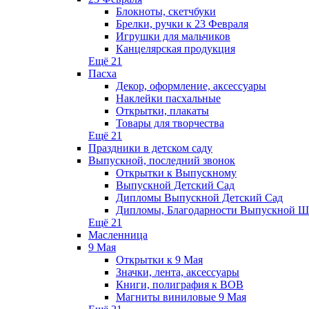
Блокноты, скетчбуки
Брелки, ручки к 23 Февраля
Игрушки для мальчиков
Канцелярская продукция
Ещё 21
Пасха
Декор, оформление, аксессуары
Наклейки пасхальные
Открытки, плакаты
Товары для творчества
Ещё 21
Праздники в детском саду
Выпускной, последний звонок
Открытки к Выпускному
Выпускной Детский Сад
Дипломы Выпускной Детский Сад
Дипломы, Благодарности Выпускной 
Ещё 21
Масленница
9 Мая
Открытки к 9 Мая
Значки, лента, аксессуары
Книги, полиграфия к ВОВ
Магниты виниловые 9 Мая