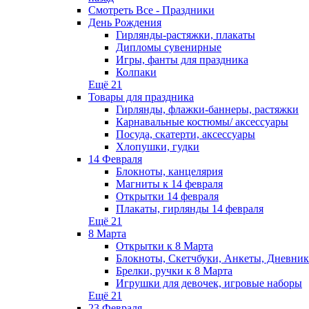
Смотреть Все - Праздники
День Рождения
Гирлянды-растяжки, плакаты
Дипломы сувенирные
Игры, фанты для праздника
Колпаки
Ещё 21
Товары для праздника
Гирлянды, флажки-баннеры, растяжки
Карнавальные костюмы/ аксессуары
Посуда, скатерти, аксессуары
Хлопушки, гудки
14 Февраля
Блокноты, канцелярия
Магниты к 14 февраля
Открытки 14 февраля
Плакаты, гирлянды 14 февраля
Ещё 21
8 Марта
Открытки к 8 Марта
Блокноты, Скетчбуки, Анкеты, Дневник
Брелки, ручки к 8 Марта
Игрушки для девочек, игровые наборы
Ещё 21
23 Февраля