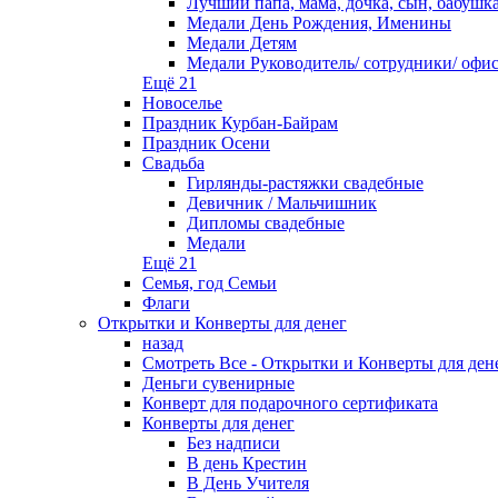
Лучший папа, мама, дочка, сын, бабушка.
Медали День Рождения, Именины
Медали Детям
Медали Руководитель/ сотрудники/ офи
Ещё 21
Новоселье
Праздник Курбан-Байрам
Праздник Осени
Свадьба
Гирлянды-растяжки свадебные
Девичник / Мальчишник
Дипломы свадебные
Медали
Ещё 21
Семья, год Семьи
Флаги
Открытки и Конверты для денег
назад
Смотреть Все - Открытки и Конверты для ден
Деньги сувенирные
Конверт для подарочного сертификата
Конверты для денег
Без надписи
В день Крестин
В День Учителя