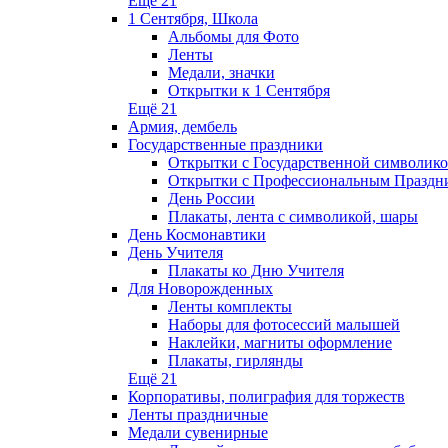
Ещё 21
1 Сентября, Школа
Альбомы для Фото
Ленты
Медали, значки
Открытки к 1 Сентября
Ещё 21
Армия, дембель
Государственные праздники
Открытки с Государственной символик
Открытки с Профессиональным Праздн
День России
Плакаты, лента с символикой, шары
День Космонавтики
День Учителя
Плакаты ко Дню Учителя
Для Новорожденных
Ленты комплекты
Наборы для фотосессий малышей
Наклейки, магниты оформление
Плакаты, гирлянды
Ещё 21
Корпоративы, полиграфия для торжеств
Ленты праздничные
Медали сувенирные