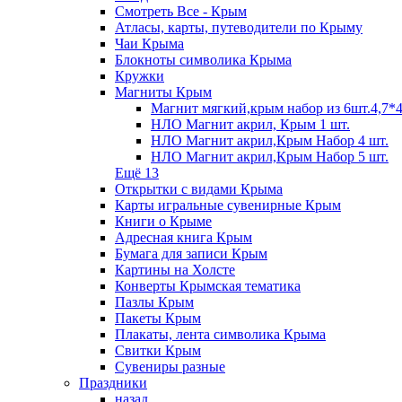
Смотреть Все - Крым
Атласы, карты, путеводители по Крыму
Чаи Крыма
Блокноты символика Крыма
Кружки
Магниты Крым
Магнит мягкий,крым набор из 6шт.4,7*4
НЛО Магнит акрил, Крым 1 шт.
НЛО Магнит акрил,Крым Набор 4 шт.
НЛО Магнит акрил,Крым Набор 5 шт.
Ещё 13
Открытки с видами Крыма
Карты игральные сувенирные Крым
Книги о Крыме
Адресная книга Крым
Бумага для записи Крым
Картины на Холсте
Конверты Крымская тематика
Пазлы Крым
Пакеты Крым
Плакаты, лента символика Крыма
Свитки Крым
Сувениры разные
Праздники
назад