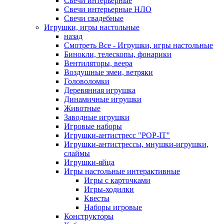
Свечи интерьерные
Свечи интерьерные НЛО
Свечи свадебные
Игрушки, игры настольные
назад
Смотреть Все - Игрушки, игры настольные
Бинокли, телескопы, фонарики
Вентиляторы, веера
Воздушные змеи, ветряки
Головоломки
Деревянная игрушка
Динамичные игрушки
Животные
Заводные игрушки
Игровые наборы
Игрушки-антистресс "POP-IT"
Игрушки-антистрессы, мнушки-игрушки,
слаймы
Игрушки-яйца
Игры настольные интерактивные
Игры с карточками
Игры-ходилки
Квесты
Наборы игровые
Конструкторы