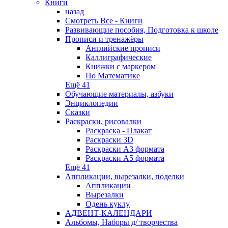
Книги
назад
Смотреть Все - Книги
Развивающие пособия, Подготовка к школе
Прописи и тренажёры
Английские прописи
Каллиграфические
Книжки с маркером
По Математике
Ещё 41
Обучающие материалы, азбуки
Энциклопедии
Сказки
Раскраски, рисовалки
Раскраска - Плакат
Раскраски 3D
Раскраски А3 формата
Раскраски А5 формата
Ещё 41
Аппликации, вырезалки, поделки
Аппликации
Вырезалки
Одень куклу
АДВЕНТ-КАЛЕНДАРИ
Альбомы, Наборы д/ творчества