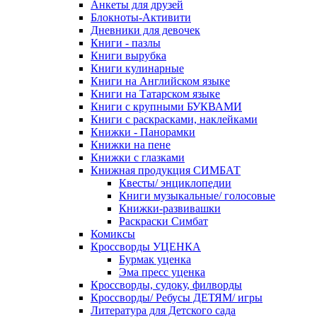
Анкеты для друзей
Блокноты-Активити
Дневники для девочек
Книги - пазлы
Книги вырубка
Книги кулинарные
Книги на Английском языке
Книги на Татарском языке
Книги с крупными БУКВАМИ
Книги с раскрасками, наклейками
Книжки - Панорамки
Книжки на пене
Книжки с глазками
Книжная продукция СИМБАТ
Квесты/ энциклопедии
Книги музыкальные/ голосовые
Книжки-развивашки
Раскраски Симбат
Комиксы
Кроссворды УЦЕНКА
Бурмак уценка
Эма пресс уценка
Кроссворды, судоку, филворды
Кроссворды/ Ребусы ДЕТЯМ/ игры
Литература для Детского сада