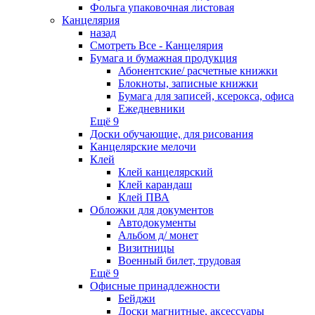
Фольга упаковочная листовая
Канцелярия
назад
Смотреть Все - Канцелярия
Бумага и бумажная продукция
Абонентские/ расчетные книжки
Блокноты, записные книжки
Бумага для записей, ксерокса, офиса
Ежедневники
Ещё 9
Доски обучающие, для рисования
Канцелярские мелочи
Клей
Клей канцелярский
Клей карандаш
Клей ПВА
Обложки для документов
Автодокументы
Альбом д/ монет
Визитницы
Военный билет, трудовая
Ещё 9
Офисные принадлежности
Бейджи
Доски магнитные, аксессуары