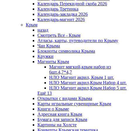
Календарь Перекидной скоба 2026
Календарь Третинка
Календарь-закладка 2026
Календарь-магнит 2026
Крым
назад
Смотреть Все - Крым
Атласы, карты, путеводители по Крыму
Чаи Крыма
Блокноты символика Крыма
Кружки
Магниты Крым
Магнит мягкий,крым набор из
6шт.4,7*4,7
НЛО Магнит акрил, Крым 1 шт.
НЛО Магнит акрил,Крым Набор 4 шт.
НЛО Магнит акрил,Крым Набор 5 шт.
Ещё 13
Открытки с видами Крыма
Карты игральные сувенирные Крым
Книги о Крыме
Адресная книга Крым
Бумага для записи Крым
Картины на Холсте
Конверты Крымская тематика