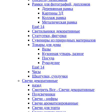
Рамки для фотографий, дипломов
Деревянная рамка
Картины 3Д
Коллаж рамка
Металическая рамка
Ещё 14
Светильники декоративные
Статуэтки, фигурки
Сувениры из природных материалов
Товары для дома
Вазы
Кухонная утварь, разное
Посуда
Рукоделие
Ещё 14
Часы
Шкатулки, сундучки
Свечи декоративные
назад
Смотреть Все - Свечи декоративные
Подсвечники
Свечи - цифры
Свечи ароматизированные
Свечи для торта