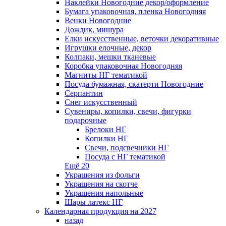
Наклейки Новогодние декор/оформление
Бумага упаковочная, пленка Новогодняя
Венки Новогодние
Дождик, мишура
Елки искусственные, веточки декоративные
Игрушки елочные, декор
Колпаки, мешки тканевые
Коробка упаковочная Новогодняя
Магниты НГ тематикой
Посуда бумажная, скатерти Новогодние
Серпантин
Снег искусственный
Сувениры, копилки, свечи, фигурки
подарочные
Брелоки НГ
Копилки НГ
Свечи, подсвечники НГ
Посуда с НГ тематикой
Ещё 20
Украшения из фольги
Украшения на скотче
Украшения напольные
Шары латекс НГ
Календарная продукция на 2027
назад