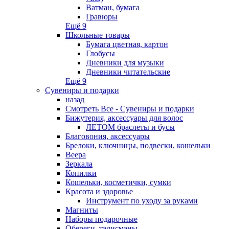
Ватман, бумага
Гравюры
Ещё 9
Школьные товары
Бумага цветная, картон
Глобусы
Дневники для музыки
Дневники читательские
Ещё 9
Сувениры и подарки
назад
Смотреть Все - Сувениры и подарки
Бижутерия, аксессуары для волос
ЛЕТОМ браслеты и бусы
Благовония, аксессуары
Брелоки, ключницы, подвески, кошельки
Веера
Зеркала
Копилки
Кошельки, косметички, сумки
Красота и здоровье
Инструмент по уходу за руками
Магниты
Наборы подарочные
Обереги, талисманы