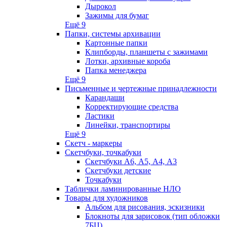
Дырокол
Зажимы для бумаг
Ещё 9
Папки, системы архивации
Картонные папки
Клипборды, планшеты с зажимами
Лотки, архивные короба
Папка менеджера
Ещё 9
Письменные и чертежные принадлежности
Карандаши
Корректирующие средства
Ластики
Линейки, транспортиры
Ещё 9
Скетч - маркеры
Скетчбуки, точкабуки
Скетчбуки А6, А5, А4, А3
Скетчбуки детские
Точкабуки
Таблички ламинированные НЛО
Товары для художников
Альбом для рисования, эскизники
Блокноты для зарисовок (тип обложки
7БЦ)