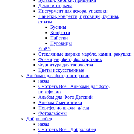
Булавки, кнопки, прищепки
Декор интерьера
Инстурмент для декора, упаковки
Пайетки, конфетти, пуговицы, бусины,
стразы
Бусины
Конфетти
Пайетки
Пуговицы
Ещё 5
Стеклянные шарики марблс, камни, ракушки
Фоамиран, фетр, фольга, ткань
Фурнитура для творчества
Цветы искусственные
Альбомы для фото, портфолио
назад
Смотреть Все - Альбомы для фото,
портфолио
Альбом для Фото Детский
Альбом Именинника
Портфолио школа, д/ сад
Фотоальбомы
Добролюбец
назад
Смотреть Все - Добролюбец