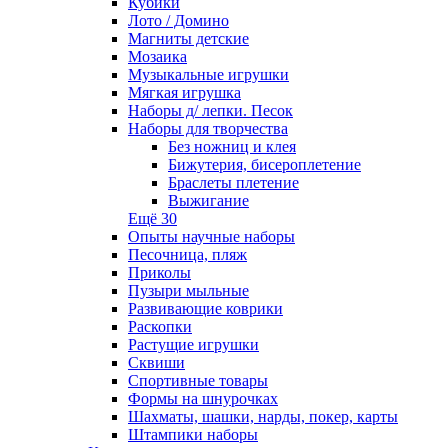
Кубики
Лото / Домино
Магниты детские
Мозаика
Музыкальные игрушки
Мягкая игрушка
Наборы д/ лепки. Песок
Наборы для творчества
Без ножниц и клея
Бижутерия, бисероплетение
Браслеты плетение
Выжигание
Ещё 30
Опыты научные наборы
Песочница, пляж
Приколы
Пузыри мыльные
Развивающие коврики
Раскопки
Растущие игрушки
Сквиши
Спортивные товары
Формы на шнурочках
Шахматы, шашки, нарды, покер, карты
Штампики наборы