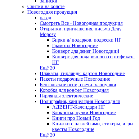
Записки
Свитки на холсте
Новогодняя продукция
назад
Смотреть Все - Новогодняя продукция
Открытки, приглашения, письма Деду
Морозу
Бирки д/ подарков, подвески НГ
Грамоты Новогодние
Конверт для денег Новогодний
Конверт для подарочного сертификата
НГ
Ещё 20
Плакаты, гирлянды картон Новогодние
Пакеты подарочные Новогодние
Бенгальские огни, свечи, хлопушки
Коробка для конфет Новогодняя
Гирлянды электрические
Полиграфия, канцелярия Новогодняя
АДВЕНТ-Календари НГ
Блокноты, ручки Новогодние
Книги про Новый Год
Книжки с наклейками, стикеры, игры,
квесты Новогодние
Ещё 20