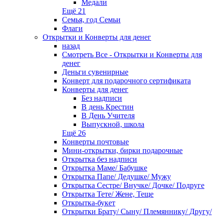
Медали
Ещё 21
Семья, год Семьи
Флаги
Открытки и Конверты для денег
назад
Смотреть Все - Открытки и Конверты для
денег
Деньги сувенирные
Конверт для подарочного сертификата
Конверты для денег
Без надписи
В день Крестин
В День Учителя
Выпускной, школа
Ещё 26
Конверты почтовые
Мини-открытки, бирки подарочные
Открытка без надписи
Открытка Маме/ Бабушке
Открытка Папе/ Дедушке/ Мужу
Открытка Сестре/ Внучке/ Дочке/ Подруге
Открытка Тете/ Жене, Теще
Открытка-букет
Открытки Брату/ Сыну/ Племяннику/ Другу/